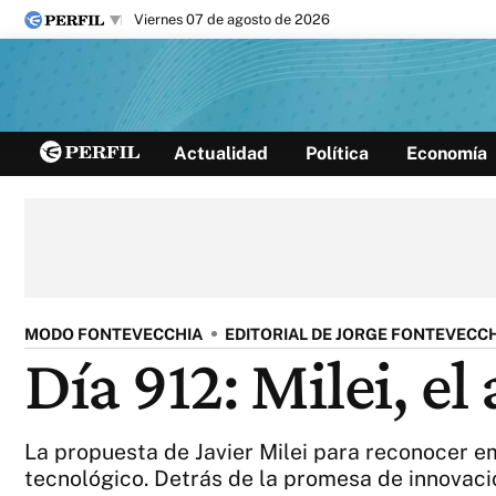
viernes 07 de agosto de 2026
Últimas noticias
Actualidad
Política
Economía
Inicio
Ahora
Opinión
Cultura
Arte
Educación
Videos
Córdoba
Reperfilar
Diario del Juicio
MODO FONTEVECCHIA
EDITORIAL DE JORGE FONTEVECC
Día 912: Milei, el
La propuesta de Javier Milei para reconocer em
tecnológico. Detrás de la promesa de innovaci