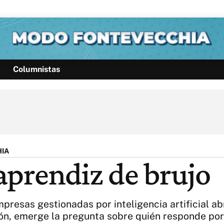
Columnistas
Política
Pymes
Salud
Internacional
Clima
Deportes
Business
Noticias
Caras
HIA
 aprendiz de brujo
presas gestionadas por inteligencia artificial ab
ón, emerge la pregunta sobre quién responde por 