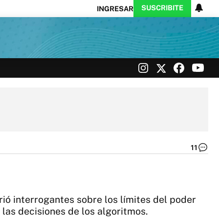
SUSCRIBITE
INGRESAR
Ciencia
Protagonistas
Tecnología
CARAS
Exitoina
Turismo
Exitoina
Gaming
Vivo
11
Dí
91
Mil
el
ap
rió interrogantes sobre los límites del poder
de
br
las decisiones de los algoritmos.
|