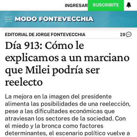
SUSCRIBITE
INGRESAR
Inicio
Ahora
Opinión
Actualidad
Política
Economía
Columnistas
Política
Pymes
Salud
EDITORIAL DE JORGE FONTEVECCHIA
29
Ciencia
Protagonistas
Tecnología
Día 913: Cómo le
Cultura
Arte
Educación
explicamos a un marciano
Internacional
Clima
Deportes
CARAS
Exitoina
Turismo
que Milei podría ser
Videos
Córdoba
Reperfilar
reelecto
Business
Noticias
Caras
Exitoina
Gaming
Vivo
La mejora en la imagen del presidente
Diario del Juicio
alimenta las posibilidades de una reelección,
pese a las dificultades económicas que
atraviesan los sectores de la sociedad. Con
el miedo y la bronca como factores
determinantes, el escenario político vuelve a