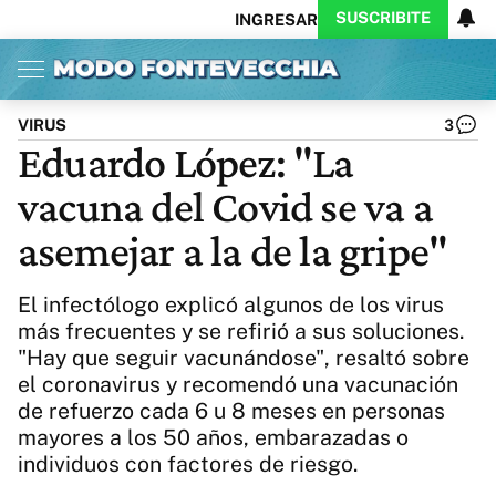
SUSCRIBITE
INGRESAR
Inicio
Ahora
Opinión
Actualidad
Política
Economía
Columnistas
Política
Pymes
Salud
VIRUS
3
Ciencia
Protagonistas
Tecnología
Eduardo López: "La
Cultura
Arte
Educación
vacuna del Covid se va a
Internacional
Clima
Deportes
CARAS
Exitoina
Turismo
asemejar a la de la gripe"
Videos
Córdoba
Reperfilar
Business
Noticias
Caras
El infectólogo explicó algunos de los virus
Exitoina
Gaming
Vivo
más frecuentes y se refirió a sus soluciones.
"Hay que seguir vacunándose", resaltó sobre
Diario del Juicio
el coronavirus y recomendó una vacunación
de refuerzo cada 6 u 8 meses en personas
mayores a los 50 años, embarazadas o
individuos con factores de riesgo.