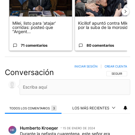
Milei, listo para 'atajar'
Kicillof apuntó contra Milei
corridas: posteó que
por la suba de la morosida...
"Argent...
71 comentarios
80 comentarios
INICIAR SESIÓN
|
CREAR CUENTA
Conversación
SIGA ESTA CO
SEGUIR
LOS MÁS RECIENTES
TODOS LOS COMENTARIOS
3
Todos los comentarios
Comentario de Humberto Kroeger.
Humberto Kroeger
15 DE ENERO DE 2024
HK
Durante la nefasta cuarentena, este señor era