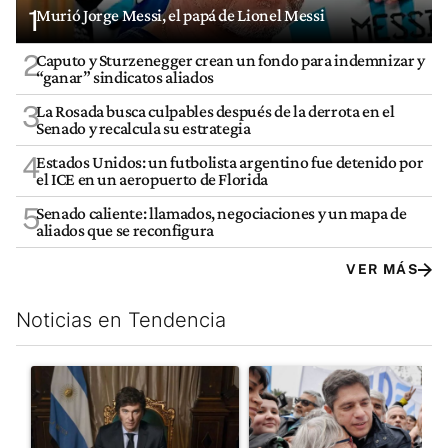
1
Murió Jorge Messi, el papá de Lionel Messi
2
Caputo y Sturzenegger crean un fondo para indemnizar y
“ganar” sindicatos aliados
3
La Rosada busca culpables después de la derrota en el
Senado y recalcula su estrategia
4
Estados Unidos: un futbolista argentino fue detenido por
el ICE en un aeropuerto de Florida
5
Senado caliente: llamados, negociaciones y un mapa de
aliados que se reconfigura
VER MÁS
Noticias en Tendencia
Este listado muestra los artículos con más comentarios en los últim
Un artículo de tendencia con el título "Milei, listo para 'atajar
Un artículo de tendencia con el