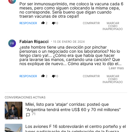
LM
Por ser inmunosuprimido, me coloco la vacuna cada 6
meses, pero como siguen colocando la misma cepa,
no corresponde. Sería bueno que digan cuando
traeran vacunas de otra cepa!!
RESPONDER
2
0
COMPARTIR
MARCAR
COMO
INAPROPIADO
Comentario de Fabian Rigacci.
Fabian Rigacci
15 DE ENERO DE 2024
FR
¿este hombre tiene una devoción por pinchar
personas o un negociado con los laboratorios? No lo
tengo claro ya!... ¿Cómo era que había que hacer
para lavarse las manos, cantando una canción? Que
nos explique de nuevo... Cómo alguna vez lo dijo el
benemérito JC ¿Por qué no te "calias" TODA ESTA
Leer mas
GENTE que nos encerró durante 2 años... NO tiene
que pedir perdón por 130000 muertos/ 10 millones de
RESPONDER
2
0
COMPARTIR
MARCAR
COMO
arruinados económicamente y otros males?
INAPROPIADO
CONVERSACIONES ACTIVAS
Este listado muestra los artículos con más comentarios en los últim
Un artículo de tendencia con el título "Milei, listo para 'atajar' c
Milei, listo para 'atajar' corridas: posteó que
"Argentina tendrá entre US$ 60 y 70 mil millones"
71
Un artículo de tendencia con el título "Los aviones F 16 sobrevola
Los aviones F 16 sobrevolarán el centro porteño y el
lunes participarán de la celebración de la Fuerza