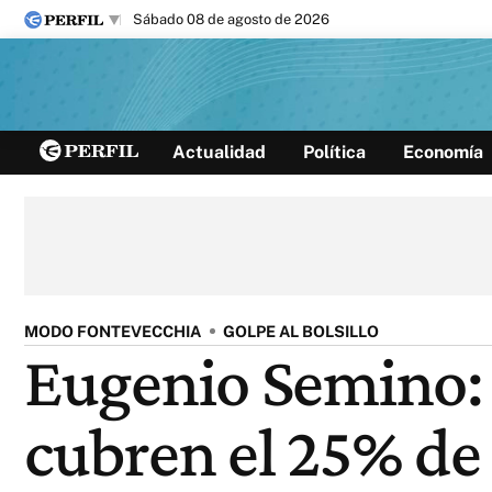
sábado 08 de agosto de 2026
Últimas noticias
Actualidad
Política
Economía
Inicio
Ahora
Opinión
Cultura
Arte
Educación
Videos
Córdoba
Reperfilar
Diario del Juicio
MODO FONTEVECCHIA
GOLPE AL BOLSILLO
Eugenio Semino: 
cubren el 25% de 