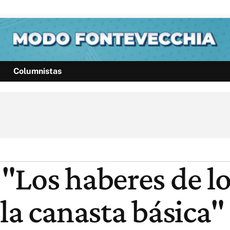
Columnistas
Política
Pymes
Salud
Internacional
Clima
Deportes
Business
Noticias
Caras
"Los haberes de lo
la canasta básica"