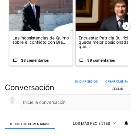
Las incosistencias de Quirno
Encuesta: Patricia Bullrich
sobre el conflicto con Bra...
queda mejor posicionada
que...
38 comentarios
38 comentarios
INICIAR SESIÓN
|
CREAR CUENTA
Conversación
SIGA ESTA CO
SEGUIR
LOS MÁS RECIENTES
TODOS LOS COMENTARIOS
Todos los comentarios