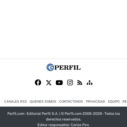
CANALES RSS
QUIENES SOMOS
CONTÁCTENOS
PRIVACIDAD
EQUIPO
RE
Perfil.com - Editorial Perfil S.A.
| © Perfil.com 2006-2026 - Todos los
derechos reservados.
Editor responsable: Carlos Piro.