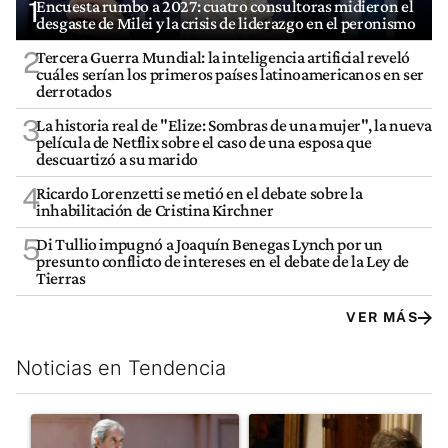
1
Encuesta rumbo a 2027: cuatro consultoras midieron el
desgaste de Milei y la crisis de liderazgo en el peronismo
2
Tercera Guerra Mundial: la inteligencia artificial reveló
cuáles serían los primeros países latinoamericanos en ser
derrotados
3
La historia real de "Elize: Sombras de una mujer", la nueva
película de Netflix sobre el caso de una esposa que
descuartizó a su marido
4
Ricardo Lorenzetti se metió en el debate sobre la
inhabilitación de Cristina Kirchner
5
Di Tullio impugnó a Joaquín Benegas Lynch por un
presunto conflicto de intereses en el debate de la Ley de
Tierras
VER MÁS
Noticias en Tendencia
Este listado muestra los artículos con más comentarios en los últim
Un artículo de tendencia con el título "Las incosistencias de Qu
Un artículo de tendencia con e