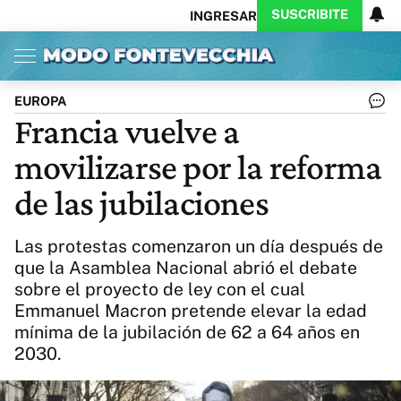
SUSCRIBITE
INGRESAR
Inicio
Ahora
Opinión
Actualidad
Política
Economía
Columnistas
Política
Pymes
Salud
EUROPA
Ciencia
Protagonistas
Tecnología
Francia vuelve a
Cultura
Arte
Educación
movilizarse por la reforma
Internacional
Clima
Deportes
CARAS
Exitoina
Turismo
de las jubilaciones
Videos
Córdoba
Reperfilar
Business
Noticias
Caras
Las protestas comenzaron un día después de
Exitoina
Gaming
Vivo
que la Asamblea Nacional abrió el debate
sobre el proyecto de ley con el cual
Diario del Juicio
Emmanuel Macron pretende elevar la edad
mínima de la jubilación de 62 a 64 años en
2030.