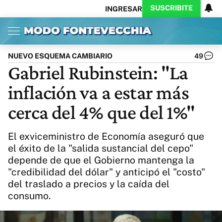
SUSCRIBITE
INGRESAR
Inicio
Ahora
Opinión
Actualidad
Política
Economía
Columnistas
Política
Pymes
Salud
NUEVO ESQUEMA CAMBIARIO
49
Ciencia
Protagonistas
Tecnología
Gabriel Rubinstein: "La
Cultura
Arte
Educación
inflación va a estar más
Internacional
Clima
Deportes
CARAS
Exitoina
Turismo
cerca del 4% que del 1%"
Videos
Córdoba
Reperfilar
Business
Noticias
Caras
El exviceministro de Economía aseguró que
Exitoina
Gaming
Vivo
el éxito de la "salida sustancial del cepo"
depende de que el Gobierno mantenga la
Diario del Juicio
"credibilidad del dólar" y anticipó el "costo"
del traslado a precios y la caída del
consumo.