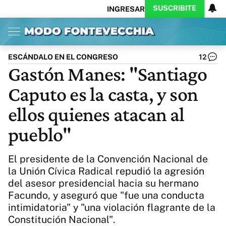
SUSCRIBITE
INGRESAR
Inicio
Ahora
Opinión
Actualidad
Política
Economía
Columnistas
Política
Pymes
Salud
ESCÁNDALO EN EL CONGRESO
12
Ciencia
Protagonistas
Tecnología
Gastón Manes: "Santiago
Cultura
Arte
Educación
Caputo es la casta, y son
Internacional
Clima
Deportes
CARAS
Exitoina
Turismo
ellos quienes atacan al
Videos
Córdoba
Reperfilar
pueblo"
Business
Noticias
Caras
Exitoina
Gaming
Vivo
El presidente de la Convención Nacional de
Diario del Juicio
la Unión Cívica Radical repudió la agresión
del asesor presidencial hacia su hermano
Facundo, y aseguró que "fue una conducta
intimidatoria" y "una violación flagrante de la
Constitución Nacional".