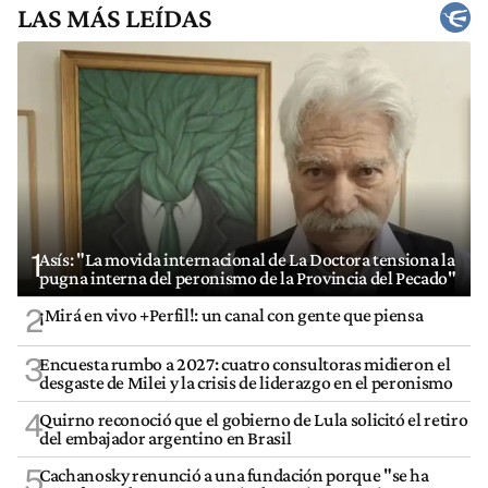
LAS MÁS LEÍDAS
1
Asís: "La movida internacional de La Doctora tensiona la
pugna interna del peronismo de la Provincia del Pecado"
2
¡Mirá en vivo +Perfil!: un canal con gente que piensa
3
Encuesta rumbo a 2027: cuatro consultoras midieron el
desgaste de Milei y la crisis de liderazgo en el peronismo
4
Quirno reconoció que el gobierno de Lula solicitó el retiro
del embajador argentino en Brasil
5
Cachanosky renunció a una fundación porque "se ha