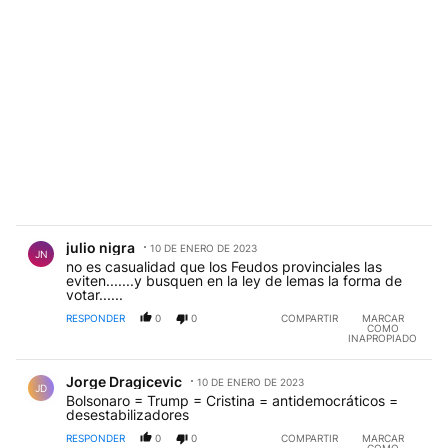
Comentario de julio nigra.
julio nigra
10 DE ENERO DE 2023
JN
no es casualidad que los Feudos provinciales las
eviten.......y busquen en la ley de lemas la forma de
votar......
RESPONDER
0
0
COMPARTIR
MARCAR
COMO
INAPROPIADO
Comentario de Jorge Dragicevic.
Jorge Dragicevic
10 DE ENERO DE 2023
JD
Bolsonaro = Trump = Cristina = antidemocráticos =
desestabilizadores
RESPONDER
0
0
COMPARTIR
MARCAR
COMO