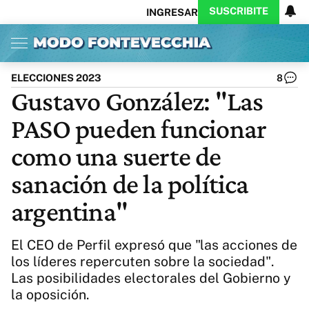
SUSCRIBITE
INGRESAR
Inicio
Ahora
Opinión
Actualidad
Política
Economía
Columnistas
Política
Pymes
Salud
ELECCIONES 2023
8
Ciencia
Protagonistas
Tecnología
Gustavo González: "Las
Cultura
Arte
Educación
PASO pueden funcionar
Internacional
Clima
Deportes
CARAS
Exitoina
Turismo
como una suerte de
Videos
Córdoba
Reperfilar
sanación de la política
Business
Noticias
Caras
argentina"
Exitoina
Gaming
Vivo
Diario del Juicio
El CEO de Perfil expresó que "las acciones de
los líderes repercuten sobre la sociedad".
Las posibilidades electorales del Gobierno y
la oposición.