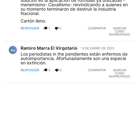
solución es la aplicación de fórmulas ya utilizadas -
menemismo- Cavallismo- reivindicando a quienes en
su momento terminaron de destruir la Industria
Nacional.
Cartón lleno.
RESPONDER
1
0
COMPARTIR
MARCAR
COMO
INAPROPIADO
Comentario de Ramiro Marra El Virgotario.
Ramiro Marra El Virgotario
9 DE ENERO DE 2023
RM
Los periodistas in the pendientes están enfermos de
autoimportancia. Afortunadamente son una especie
en extinción.
RESPONDER
0
0
COMPARTIR
MARCAR
COMO
INAPROPIADO