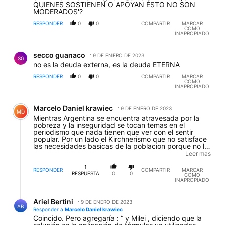
QUIENES SOSTIENEN O APOYAN ÉSTO NO SON
MODERADOS'?
RESPONDER
0
0
COMPARTIR
MARCAR
COMO
INAPROPIADO
Comentario de secco guanaco.
secco guanaco
9 DE ENERO DE 2023
SG
no es la deuda externa, es la deuda ETERNA
RESPONDER
0
0
COMPARTIR
MARCAR
COMO
INAPROPIADO
Comentario de Marcelo Daniel krawiec.
Marcelo Daniel krawiec
9 DE ENERO DE 2023
MD
Mientras Argentina se encuentra atravesada por la
pobreza y la inseguridad se tocan temas en el
periodismo que nada tienen que ver con el sentir
popular. Por un lado el Kirchnerismo que no satisface
las necesidades basicas de la poblacion porque no le
interesa y se enfoca en que la gente cada vez mas
Leer mas
tolere o se acostumbre a la miseria , y lo esta logrando
amen de un pueblo pauperrimo y resignado. Y Juntos
1
RESPONDER
COMPARTIR
MARCAR
por el Cambio que aspira a asumir sin siquiera haber
RESPUESTA
0
0
COMO
explicado a la poblacion que es lo que va a hacer. ASI
INAPROPIADO
ESTAMOS
Respuesta de Ariel Bertini.
Ariel Bertini
9 DE ENERO DE 2023
AB
Responder a
Marcelo Daniel krawiec
Coincido. Pero agregaría : “ y Milei , diciendo que la