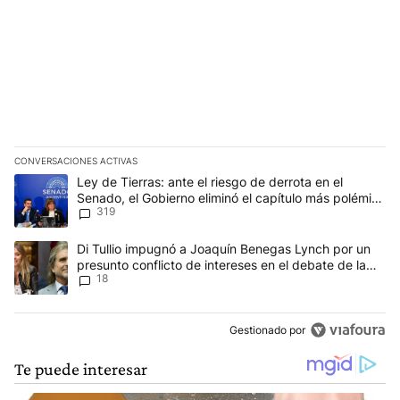
CONVERSACIONES ACTIVAS
Este listado muestra los artículos con más comentarios en los últim
Un artículo de tendencia con el título "Ley de Tierras: ante el ri
Ley de Tierras: ante el riesgo de derrota en el
Senado, el Gobierno eliminó el capítulo más polémico
319
del proyecto
Un artículo de tendencia con el título "Di Tullio impugnó a Joaqu
Di Tullio impugnó a Joaquín Benegas Lynch por un
presunto conflicto de intereses en el debate de la
18
Ley de Tierras
Gestionado por