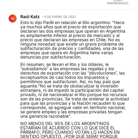
INAPROPIADO
Comentario de Raúl Katz.
Raúl Katz
9 DE ENERO DE 2023
RK
Esto lo dijo Parilli en relación al litio argentino: "Hace
ya muchos años que el precio de exportación que
declaran las dos empresas que operan en Argentina
es ampliamente inferior al precio de mercado y al
precio que declaran las empresas en Chile. No es
ninguna novedad que existe un grave problema de
subfacturación de precios y cantidades, una de las
empresas que opera en Argentina tiene varias
denuncias por subfacturación.
En resumen, se llevan el litio y los dólares, le
“subsidiamos” a las empresas las regalías y los
derechos de exportación con las “devoluciones”, las
exceptuamos de casi todos los impuestos y
permitimos que subfacturen. Así, no hay país que
aguante."No se trata de obstaculizar la inversión
extranjera, ni de impedir la participación del capital
privado, ni de nacionalizar el litio porque los recursos
son de las provincias. Se trata de ordenar la actividad
para que las provincias y la Nación recauden lo que
corresponde, se agregue valor en territorio nacional,
se genere empleo y las empresas privadas tengan
una ganancia razonable".
NO MENOS DEL 95% DE LOS ARGENTINOS
ESTARÍAN DE ACUERDO CON LO QUE DICE EL
PÁRRAFO; PERO CUANDO VOTAN LO HACEN EN
SENTIDO OPUESTO. ¿POR QUÉ SERÁ? PORQUE