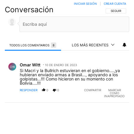
INICIAR SESIÓN
|
CREAR CUENTA
Conversación
SIGA ESTA CO
SEGUIR
LOS MÁS RECIENTES
TODOS LOS COMENTARIOS
8
Todos los comentarios
Comentario de Omar Witt.
Omar Witt
10 DE ENERO DE 2023
OW
Si Macri y la Bullrich estuvieran en el gobierno....,ya
hubieran enviado armas a Brasil..., apoyando a los
golpistas...!!! Como hicieron en su momento con
Bolivia....!!!
RESPONDER
0
0
COMPARTIR
MARCAR
COMO
INAPROPIADO