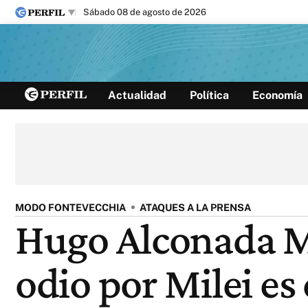
sábado 08 de agosto de 2026
Últimas noticias
Actualidad
Política
Economía
Inicio
Ahora
Opinión
Cultura
Arte
Educación
Videos
Córdoba
Reperfilar
Diario del Juicio
MODO FONTEVECCHIA
ATAQUES A LA PRENSA
Hugo Alconada Mo
odio por Milei es 