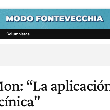
Columnistas
Política
Pymes
Salud
Internacional
Clima
Deportes
Business
Noticias
Caras
n: “La aplicación
cínica"