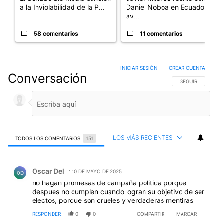
a la Inviolabilidad de la P...
Daniel Noboa en Ecuador y
av...
58 comentarios
11 comentarios
INICIAR SESIÓN
|
CREAR CUENTA
Conversación
SIGA ESTA CO
SEGUIR
LOS MÁS RECIENTES
TODOS LOS COMENTARIOS
151
Todos los comentarios
Comentario de Oscar Del.
Oscar Del
10 DE MAYO DE 2025
OD
no hagan promesas de campaña politica porque
despues no cumplen cuando logran su objetivo de ser
electos, porque son crueles y verdaderas mentiras
RESPONDER
0
0
COMPARTIR
MARCAR