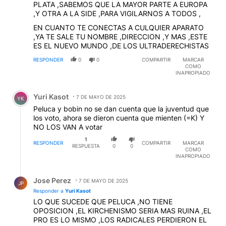
PLATA ,SABEMOS QUE LA MAYOR PARTE A EUROPA
,Y OTRA A LA SIDE ,PARA VIGILARNOS A TODOS ,
EN CUANTO TE CONECTAS A CULQUIER APARATO
,YA TE SALE TU NOMBRE ,DIRECCION ,Y MAS ,ESTE
ES EL NUEVO MUNDO ,DE LOS ULTRADERECHISTAS
RESPONDER
0
0
COMPARTIR
MARCAR
COMO
INAPROPIADO
Comentario de Yuri Kasot.
Yuri Kasot
7 DE MAYO DE 2025
YK
Peluca y bobin no se dan cuenta que la juventud que
los voto, ahora se dieron cuenta que mienten (=K) Y
NO LOS VAN A votar
1
RESPONDER
COMPARTIR
MARCAR
RESPUESTA
0
0
COMO
INAPROPIADO
Respuesta de Jose Perez.
Jose Perez
7 DE MAYO DE 2025
JP
Responder a
Yuri Kasot
LO QUE SUCEDE QUE PELUCA ,NO TIENE
OPOSICION ,EL KIRCHENISMO SERIA MAS RUINA ,EL
PRO ES LO MISMO ,LOS RADICALES PERDIERON EL