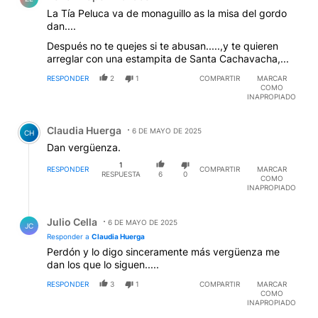
La Tía Peluca va de monaguillo as la misa del gordo
dan....
Después no te quejes si te abusan.....,y te quieren
arreglar con una estampita de Santa Cachavacha,...
RESPONDER
2
1
COMPARTIR
MARCAR
COMO
INAPROPIADO
Comentario de Claudia Huerga.
Claudia Huerga
6 DE MAYO DE 2025
CH
Dan vergüenza.
1
RESPONDER
COMPARTIR
MARCAR
RESPUESTA
6
0
COMO
INAPROPIADO
Respuesta de Julio Cella.
Julio Cella
6 DE MAYO DE 2025
JC
Responder a
Claudia Huerga
Perdón y lo digo sinceramente más vergüenza me
dan los que lo siguen.....
RESPONDER
3
1
COMPARTIR
MARCAR
COMO
INAPROPIADO