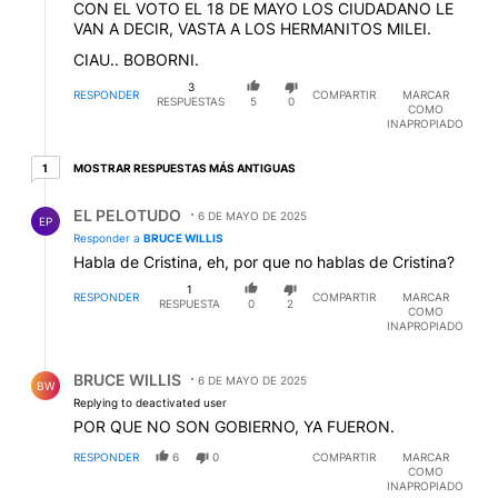
CON EL VOTO EL 18 DE MAYO LOS CIUDADANO LE
VAN A DECIR, VASTA A LOS HERMANITOS MILEI.
CIAU.. BOBORNI.
3
RESPONDER
COMPARTIR
MARCAR
RESPUESTAS
5
0
COMO
INAPROPIADO
1 respuesta más antiguas
MOSTRAR RESPUESTAS MÁS ANTIGUAS
1
Respuesta de EL PELOTUDO.
EL PELOTUDO
6 DE MAYO DE 2025
EP
Responder a
BRUCE WILLIS
Habla de Cristina, eh, por que no hablas de Cristina?
1
RESPONDER
COMPARTIR
MARCAR
RESPUESTA
0
2
COMO
INAPROPIADO
Respuesta de BRUCE WILLIS.
BRUCE WILLIS
6 DE MAYO DE 2025
BW
Replying to deactivated user
POR QUE NO SON GOBIERNO, YA FUERON.
RESPONDER
6
0
COMPARTIR
MARCAR
COMO
INAPROPIADO