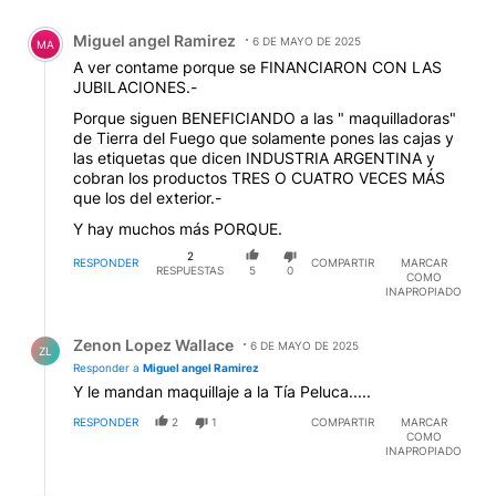
Comentario de Miguel angel Ramirez.
Miguel angel Ramirez
6 DE MAYO DE 2025
MA
A ver contame porque se FINANCIARON CON LAS
JUBILACIONES.-
Porque siguen BENEFICIANDO a las " maquilladoras"
de Tierra del Fuego que solamente pones las cajas y
las etiquetas que dicen INDUSTRIA ARGENTINA y
cobran los productos TRES O CUATRO VECES MÁS
que los del exterior.-
Y hay muchos más PORQUE.
2
RESPONDER
COMPARTIR
MARCAR
RESPUESTAS
5
0
COMO
INAPROPIADO
Respuesta de Zenon Lopez Wallace.
Zenon Lopez Wallace
6 DE MAYO DE 2025
ZL
Responder a
Miguel angel Ramirez
Y le mandan maquillaje a la Tía Peluca.....
RESPONDER
2
1
COMPARTIR
MARCAR
COMO
INAPROPIADO
Respuesta de Jose Perez.