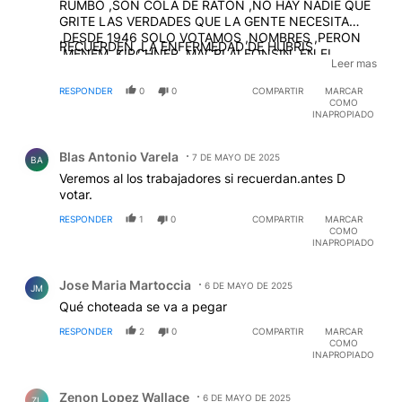
RUMBO ,SON COLA DE RATON ,NO HAY NADIE QUE
GRITE LAS VERDADES QUE LA GENTE NECESITA
,DESDE 1946 SOLO VOTAMOS ,NOMBRES ,PERON
RECUERDEN ,LA ENFERMEDAD DE HUBRIS
,MENEM, KIRCHNER ,MACRI ALFONSIN ,EN EL
Leer mas
MUNDO SE VOTAN PLATAFORMAS ,Y SI NO SE
CUMPLEN ,A LA PRIMERA VOTACION SE LO SACA
RESPONDER
0
0
COMPARTIR
MARCAR
,HASTA QUE APARECE ALGUIEN HONESTO Y
COMO
INAPROPIADO
DEMOCRATICO ,NO COMO ACA ,QUE PARECE UN
RIBER BOCA PERMANENTE,SINO VUELVEN LOS
Comentario de Blas Antonio Varela.
PARTIDOS CON PLATAFORMAS SERIAS Y CREIBLES
Blas Antonio Varela
7 DE MAYO DE 2025
BA
,ESTO SIEMPRE VA A ACABAR DE LA MISMA FORMA
Veremos al los trabajadores si recuerdan.antes D
,EL PODER TRANSFORMA Y ENFERMA ,
votar.
RESPONDER
1
0
COMPARTIR
MARCAR
COMO
INAPROPIADO
Comentario de Jose Maria Martoccia.
Jose Maria Martoccia
6 DE MAYO DE 2025
JM
Qué choteada se va a pegar
RESPONDER
2
0
COMPARTIR
MARCAR
COMO
INAPROPIADO
Comentario de Zenon Lopez Wallace.
Zenon Lopez Wallace
6 DE MAYO DE 2025
ZL