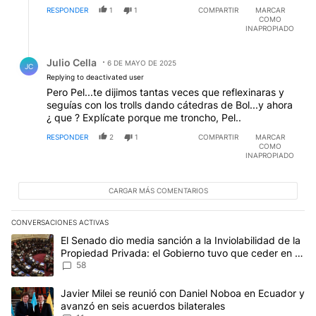
RESPONDER
1
1
COMPARTIR
MARCAR
COMO
INAPROPIADO
Respuesta de Julio Cella.
Julio Cella
6 DE MAYO DE 2025
JC
Replying to deactivated user
Pero Pel...te dijimos tantas veces que reflexinaras y
seguías con los trolls dando cátedras de Bol...y ahora
¿ que ? Explícate porque me troncho, Pel..
RESPONDER
2
1
COMPARTIR
MARCAR
COMO
INAPROPIADO
CARGAR MÁS COMENTARIOS
CONVERSACIONES ACTIVAS
Este listado muestra los artículos con más comentarios en los últim
Un artículo de tendencia con el título "El Senado dio media sanci
El Senado dio media sanción a la Inviolabilidad de la
Propiedad Privada: el Gobierno tuvo que ceder en la
Ley del Manejo del Fuego
58
Un artículo de tendencia con el título "Javier Milei se reunió con
Javier Milei se reunió con Daniel Noboa en Ecuador y
avanzó en seis acuerdos bilaterales