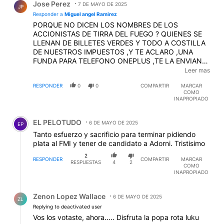
Jose Perez
7 DE MAYO DE 2025
JP
Responder a
Miguel angel Ramirez
PORQUE NO DICEN LOS NOMBRES DE LOS
ACCIONISTAS DE TIRRA DEL FUEGO ? QUIENES SE
LLENAN DE BILLETES VERDES Y TODO A COSTILLA
DE NUESTROS IMPUESTOS ,Y TE ACLARO ,UNA
FUNDA PARA TELEFONO ONEPLUS ,TE LA ENVIAN
POR CORREO PRIVADO ,VALE 8.000 $ Y ACA TE LA
Leer mas
QUIEREN VENDER 70.000 $ ,PERO MIREMOS BIEN
RESPONDER
0
0
COMPARTIR
MARCAR
,NO SOLO EL QUE LA TRAE GANA CUALQUIERA ,LOS
COMO
IMPUESTOS SON SIDERALES
INAPROPIADO
Comentario de EL PELOTUDO.
EL PELOTUDO
6 DE MAYO DE 2025
EP
Tanto esfuerzo y sacrificio para terminar pidiendo
plata al FMI y tener de candidato a Adorni. Tristisimo
2
RESPONDER
COMPARTIR
MARCAR
RESPUESTAS
4
2
COMO
INAPROPIADO
Respuesta de Zenon Lopez Wallace.
Zenon Lopez Wallace
6 DE MAYO DE 2025
ZL
Replying to deactivated user
Vos los votaste, ahora..... Disfruta la popa rota luku