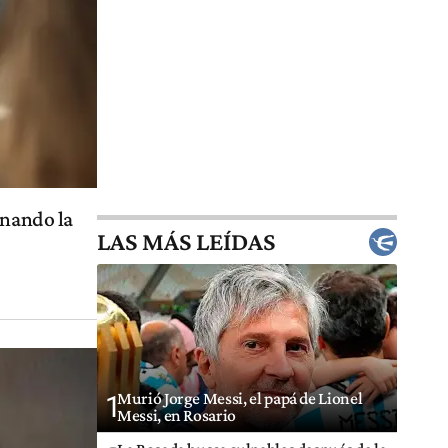
anando la
LAS MÁS LEÍDAS
Murió Jorge Messi, el papá de Lionel
1
Messi, en Rosario