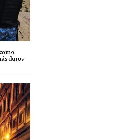
y como
 más duros