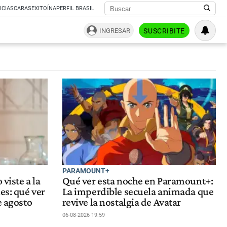
ICIAS
CARAS
EXITOÍNA
PERFIL BRASIL
INGRESAR
SUSCRIBITE
PARAMOUNT+
 viste a la
Qué ver esta noche en Paramount+:
es: qué ver
La imperdible secuela animada que
e agosto
revive la nostalgia de Avatar
06-08-2026 19:59