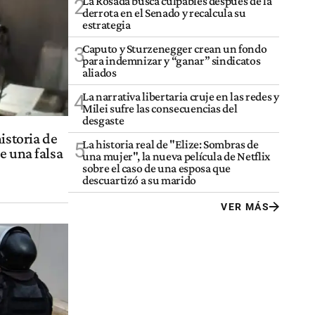
La Rosada busca culpables después de la
2
derrota en el Senado y recalcula su
estrategia
Caputo y Sturzenegger crean un fondo
3
para indemnizar y “ganar” sindicatos
aliados
La narrativa libertaria cruje en las redes y
4
Milei sufre las consecuencias del
desgaste
istoria de
La historia real de "Elize: Sombras de
5
e una falsa
una mujer", la nueva película de Netflix
sobre el caso de una esposa que
descuartizó a su marido
VER MÁS