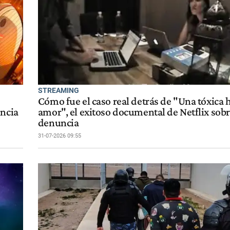
STREAMING
Cómo fue el caso real detrás de "Una tóxica h
encia
amor", el exitoso documental de Netflix sobr
denuncia
31-07-2026 09:55