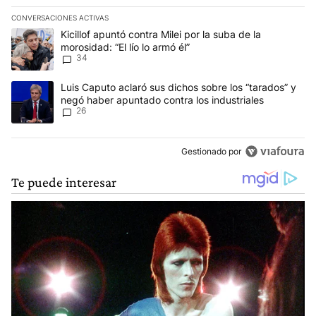
CONVERSACIONES ACTIVAS
Este listado muestra los artículos con más comentarios en los últim
Un artículo de tendencia con el título "Kicillof apuntó contra Milei 
Kicillof apuntó contra Milei por la suba de la
morosidad: “El lío lo armó él”
34
Un artículo de tendencia con el título "Luis Caputo aclaró sus dic
Luis Caputo aclaró sus dichos sobre los “tarados” y
negó haber apuntado contra los industriales
26
Gestionado por