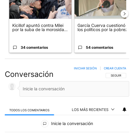
Kicillof apuntó contra Milei
García Cuerva cuestionó a
por la suba de la morosida...
los políticos por la pobreza
34 comentarios
54 comentarios
INICIAR SESIÓN
|
CREAR CUENTA
Conversación
SIGA ESTA CO
SEGUIR
LOS MÁS RECIENTES
TODOS LOS COMENTARIOS
Todos los comentarios
Inicie la conversación