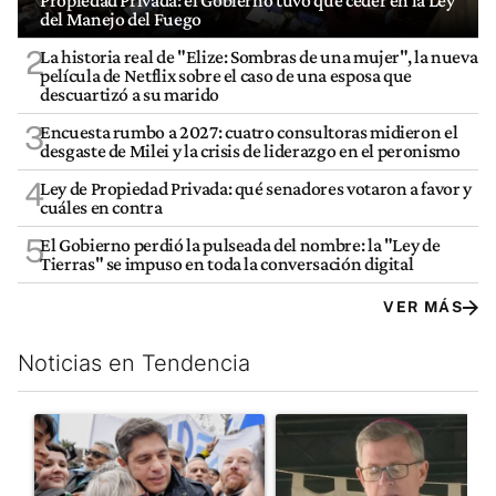
del Manejo del Fuego
2
La historia real de "Elize: Sombras de una mujer", la nueva
película de Netflix sobre el caso de una esposa que
descuartizó a su marido
3
Encuesta rumbo a 2027: cuatro consultoras midieron el
desgaste de Milei y la crisis de liderazgo en el peronismo
4
Ley de Propiedad Privada: qué senadores votaron a favor y
cuáles en contra
5
El Gobierno perdió la pulseada del nombre: la "Ley de
Tierras" se impuso en toda la conversación digital
VER MÁS
Noticias en Tendencia
Este listado muestra los artículos con más comentarios en los últim
Un artículo de tendencia con el título "Kicillof apuntó contra Mil
Un artículo de tendencia con e