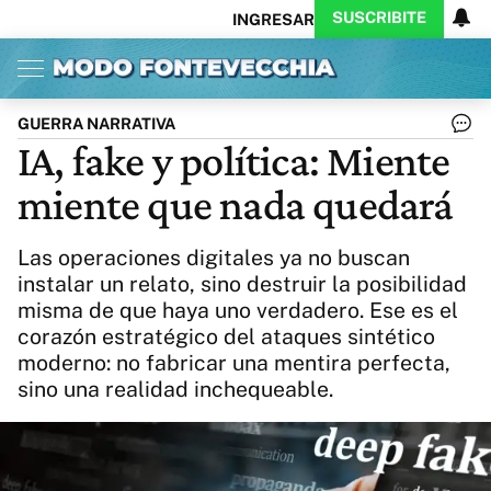
SUSCRIBITE
INGRESAR
Inicio
Ahora
Opinión
Actualidad
Política
Economía
Columnistas
Política
Pymes
Salud
GUERRA NARRATIVA
Ciencia
Protagonistas
Tecnología
IA, fake y política: Miente
Cultura
Arte
Educación
miente que nada quedará
Internacional
Clima
Deportes
CARAS
Exitoina
Turismo
Las operaciones digitales ya no buscan
Videos
Córdoba
Reperfilar
instalar un relato, sino destruir la posibilidad
Business
Noticias
Caras
misma de que haya uno verdadero. Ese es el
Exitoina
Gaming
Vivo
corazón estratégico del ataques sintético
Diario del Juicio
moderno: no fabricar una mentira perfecta,
sino una realidad inchequeable.