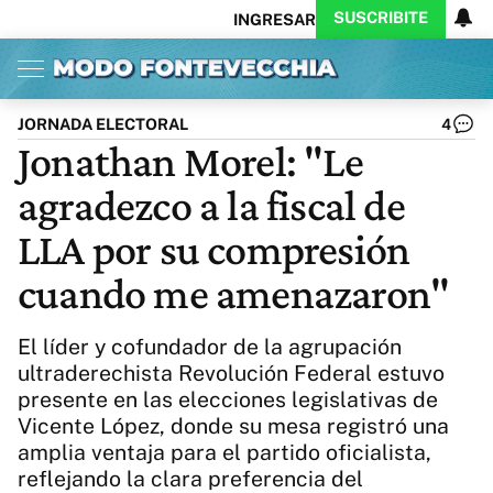
SUSCRIBITE
INGRESAR
Inicio
Ahora
Opinión
Actualidad
Política
Economía
Columnistas
Política
Pymes
Salud
JORNADA ELECTORAL
4
Ciencia
Protagonistas
Tecnología
Jonathan Morel: "Le
Cultura
Arte
Educación
agradezco a la fiscal de
Internacional
Clima
Deportes
CARAS
Exitoina
Turismo
LLA por su compresión
Videos
Córdoba
Reperfilar
cuando me amenazaron"
Business
Noticias
Caras
Exitoina
Gaming
Vivo
El líder y cofundador de la agrupación
Diario del Juicio
ultraderechista Revolución Federal estuvo
presente en las elecciones legislativas de
Vicente López, donde su mesa registró una
amplia ventaja para el partido oficialista,
reflejando la clara preferencia del