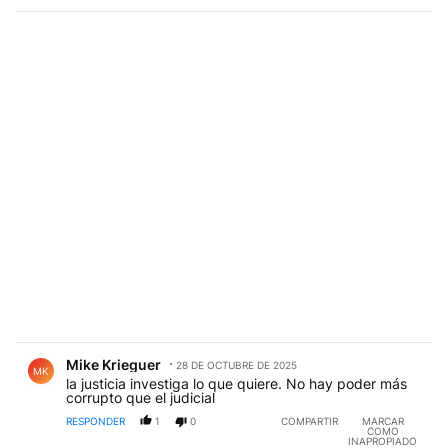
Comentario de Mike Krieguer.
Mike Krieguer
28 DE OCTUBRE DE 2025
MK
la justicia investiga lo que quiere. No hay poder más
corrupto que el judicial
RESPONDER
1
0
COMPARTIR
MARCAR
COMO
INAPROPIADO