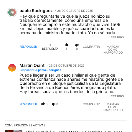
Comentario de pablo Rodriguez.
pablo Rodriguez
28 DE OCTUBRE DE 2025
PR
Hay que preguntarle ya que la jueza no hizo su
trabajo correctamente, como una empresa de
Neuquén le compró a este muchacho que vive 1509
km más lejos muebles y qué casualidad que es la
hermana del ministro fumador toto. Yo no sé nada
pero como encubren a los autores intelectuales la
Leer mas
jueza. Se nota mucho.
1
RESPONDER
COMPARTIR
MARCAR
RESPUESTA
1
0
COMO
INAPROPIADO
Respuesta de Martin Osint.
Martin Osint
29 DE OCTUBRE DE 2025
MO
Responder a
pablo Rodriguez
Puede llegar a ser un caso similar al que gente de
extrema confianza hace añares me relatare: gente de
Quebracho en el bloque justicialista de la Legislatura
de la Provincia de Buenos Aires mangeando plata.
Hay tareas sucias que los bandos de la grieta no
pueden hacer directamente, entonces sub- contratan.
Leer mas
Claro el tema es si codenas a unos violentos pero
condonas a otros. De estos flacos puede decir que
RESPONDER
0
0
COMPARTIR
MARCAR
COMO
son sacados e intimidaban ergo la Justicia verá que
INAPROPIADO
calificación les da, eso sí este no se enriqueció, fue
busca en múltiples lados. Si no me crees puedo darte
una fuente confiable: mirá la entrevista que hace unos
años le hizo la revista Anfibia de la Universidad
CONVERSACIONES ACTIVAS
Este listado muestra los artículos con más comentarios en los últim
Nacional de San Martín.
Un artículo de tendencia con el título "Milei despidió a Jorge Mes