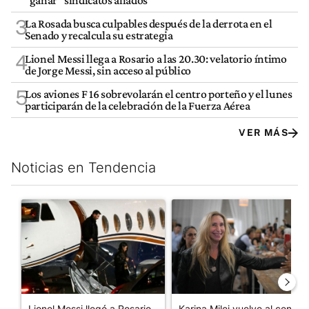
“ganar” sindicatos aliados
3
La Rosada busca culpables después de la derrota en el
Senado y recalcula su estrategia
4
Lionel Messi llega a Rosario a las 20.30: velatorio íntimo
de Jorge Messi, sin acceso al público
5
Los aviones F 16 sobrevolarán el centro porteño y el lunes
participarán de la celebración de la Fuerza Aérea
VER MÁS
Noticias en Tendencia
Este listado muestra los artículos con más comentarios en los últim
Un artículo de tendencia con el título "Lionel Messi llegó a Ros
Un artículo de tendencia con e
Lionel Messi llegó a Rosario
Karina Milei vuelve al centro