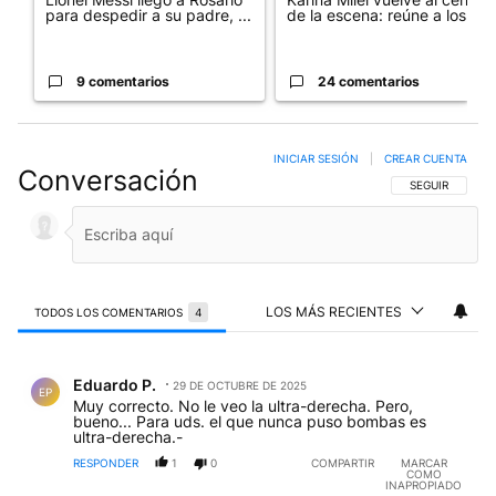
para despedir a su padre, ...
de la escena: reúne a los...
9 comentarios
24 comentarios
INICIAR SESIÓN
|
CREAR CUENTA
Conversación
SIGA ESTA CO
SEGUIR
LOS MÁS RECIENTES
TODOS LOS COMENTARIOS
4
Todos los comentarios
Comentario de Eduardo P..
Eduardo P.
29 DE OCTUBRE DE 2025
EP
Muy correcto. No le veo la ultra-derecha. Pero,
bueno... Para uds. el que nunca puso bombas es
ultra-derecha.-
RESPONDER
1
0
COMPARTIR
MARCAR
COMO
INAPROPIADO