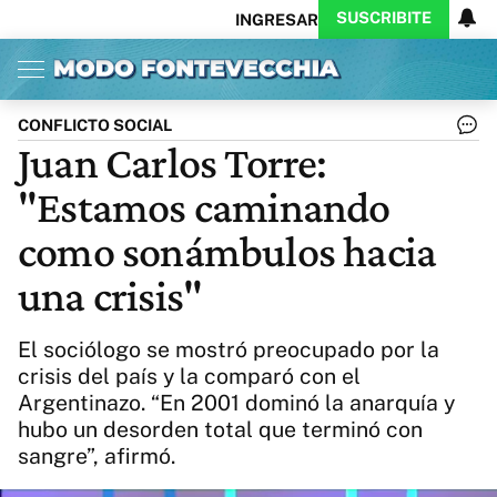
SUSCRIBITE
INGRESAR
Inicio
Ahora
Opinión
Actualidad
Política
Economía
Columnistas
Política
Pymes
Salud
CONFLICTO SOCIAL
Ciencia
Protagonistas
Tecnología
Juan Carlos Torre:
Cultura
Arte
Educación
"Estamos caminando
Internacional
Clima
Deportes
CARAS
Exitoina
Turismo
como sonámbulos hacia
Videos
Córdoba
Reperfilar
una crisis"
Business
Noticias
Caras
Exitoina
Gaming
Vivo
El sociólogo se mostró preocupado por la
Diario del Juicio
crisis del país y la comparó con el
Argentinazo. “En 2001 dominó la anarquía y
hubo un desorden total que terminó con
sangre”, afirmó.