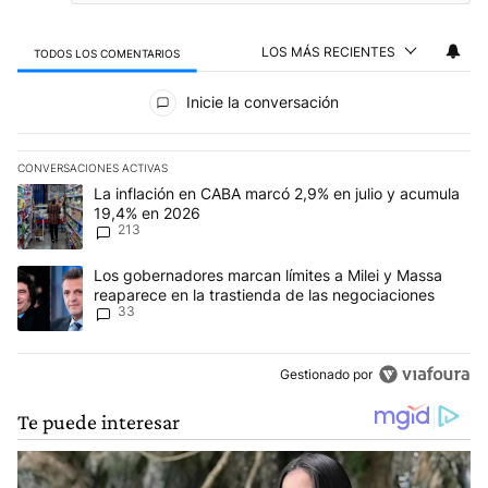
LOS MÁS RECIENTES
TODOS LOS COMENTARIOS
Todos los comentarios
Inicie la conversación
CONVERSACIONES ACTIVAS
Este listado muestra los artículos con más comentarios en los últim
Un artículo de tendencia con el título "La inflación en CABA marc
La inflación en CABA marcó 2,9% en julio y acumula
19,4% en 2026
213
Un artículo de tendencia con el título "Los gobernadores marcan l
Los gobernadores marcan límites a Milei y Massa
reaparece en la trastienda de las negociaciones
33
Gestionado por