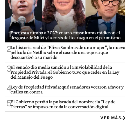
1
Encuesta rumbo a 2027: cuatro consultoras midieron el
desgaste de Milei y la crisis de liderazgo en el peronismo
2
La historia real de "Elize: Sombras de una mujer", la nueva
película de Netflix sobre el caso de una esposa que
descuartizó a su marido
3
El Senado dio media sanción a la Inviolabilidad de la
Propiedad Privada: el Gobierno tuvo que ceder en la Ley
del Manejo del Fuego
4
Ley de Propiedad Privada: qué senadores votaron a favor y
cuáles en contra
5
El Gobierno perdió la pulseada del nombre: la "Ley de
Tierras" se impuso en toda la conversación digital
VER MÁS