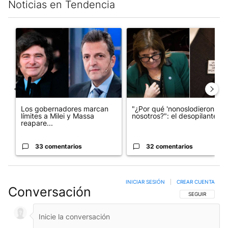
Noticias en Tendencia
Este listado muestra los artículos con más comentarios en los últim
Un artículo de tendencia con el título "Los gobernadores marcan
Un artículo de tendencia con e
Los gobernadores marcan
"¿Por qué 'nonoslodieron' a
límites a Milei y Massa
nosotros?": el desopilante ...
reapare...
33 comentarios
32 comentarios
INICIAR SESIÓN
|
CREAR CUENTA
Conversación
SIGA ESTA CO
SEGUIR