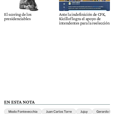
El scoring de los
Ante la indefinición de CFK,
presidenciables
Kicillof logra el apoyo de
intendentes para la reelección
EN ESTA NOTA
Modo Fontevecchia
Juan Carlos Torre
Jujuy
Gerardo Mo