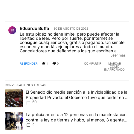
Comentario de Eduardo Buffa.
Eduardo Buffa
30 DE AGOSTO DE 2022
EB
La estu pidéz no tiene límite, pero puede afectar la
libertad de leer. Pero por suerte, por Internet se
consigue cualquier cosa, gratis o pagando. Un simple
escaneo y mandás ejemplares a todo el mundo.
Canceladores que defienden a los que escriben a
favor de los ase s!nos de !zqu!erda. Y es algo tan hipo
Leer mas
crita que un autor "ejemplar", especialmente para
niños y adolescentes, vende todos los años su única
RESPONDER
1
0
COMPARTIR
MARCAR
COMO
obra: Mein Kampf, para no nombrar a la autora del
INAPROPIADO
Sinceramente.
CONVERSACIONES ACTIVAS
Este listado muestra los artículos con más comentarios en los últim
Un artículo de tendencia con el título "El Senado dio media sanci
El Senado dio media sanción a la Inviolabilidad de la
Propiedad Privada: el Gobierno tuvo que ceder en la
60
Ley del Manejo del Fuego
Un artículo de tendencia con el título "La policía arrestó a 12 per
La policía arrestó a 12 personas en la manifestación
contra la ley de tierras y hubo, al menos, 3 agentes
4
heridos