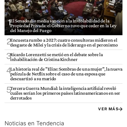
1
El Senado dio media sanción a la Inviolabilidad de la
Propiedad Privada: el Gobierno tuvo que ceder en la Ley
del Manejo del Fuego
2
Encuesta rumbo a 2027: cuatro consultoras midieron el
desgaste de Milei y la crisis de liderazgo en el peronismo
3
Ricardo Lorenzetti se metió en el debate sobre la
inhabilitación de Cristina Kirchner
4
La historia real de "Elize: Sombras de una mujer", la nueva
película de Netflix sobre el caso de una esposa que
descuartizó a su marido
5
Tercera Guerra Mundial: la inteligencia artificial reveló
cuáles serían los primeros países latinoamericanos en ser
derrotados
VER MÁS
Noticias en Tendencia