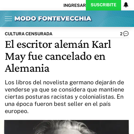
SUSCRIBITE
INGRESAR
Inicio
Ahora
Opinión
Actualidad
Política
Economía
Columnistas
Política
Pymes
Salud
CULTURA CENSURADA
2
Ciencia
Protagonistas
Tecnología
El escritor alemán Karl
Cultura
Arte
Educación
May fue cancelado en
Internacional
Clima
Deportes
CARAS
Exitoina
Turismo
Alemania
Videos
Córdoba
Reperfilar
Business
Noticias
Caras
Los libros del novelista germano dejarán de
Exitoina
Gaming
Vivo
venderse ya que se considera que mantiene
ciertas posturas racistas y colonialistas. En
Diario del Juicio
una época fueron best seller en el país
europeo.