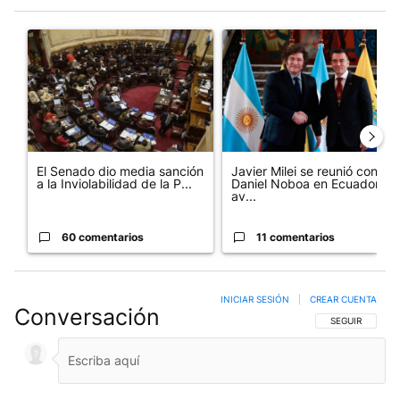
Este listado muestra los artículos con más comentarios en los últim
Un artículo de tendencia con el título "El Senado dio media san
Un artículo de tendencia con e
El Senado dio media sanción
Javier Milei se reunió con
a la Inviolabilidad de la P...
Daniel Noboa en Ecuador y
av...
60 comentarios
11 comentarios
INICIAR SESIÓN
|
CREAR CUENTA
Conversación
SIGA ESTA CO
SEGUIR