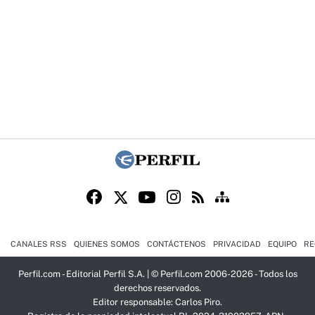
CANALES RSS
QUIENES SOMOS
CONTÁCTENOS
PRIVACIDAD
EQUIPO
RE
Perfil.com - Editorial Perfil S.A.
| © Perfil.com 2006-2026 - Todos los
derechos reservados.
Editor responsable: Carlos Piro.