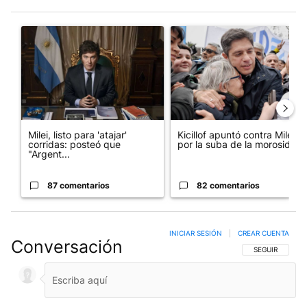
Este listado muestra los artículos con más comentarios en los últim
Un artículo de tendencia con el título "Milei, listo para 'atajar
Un artículo de tendencia con el
Milei, listo para 'atajar'
Kicillof apuntó contra Milei
corridas: posteó que
por la suba de la morosida...
"Argent...
87 comentarios
82 comentarios
INICIAR SESIÓN
|
CREAR CUENTA
Conversación
SIGA ESTA CO
SEGUIR