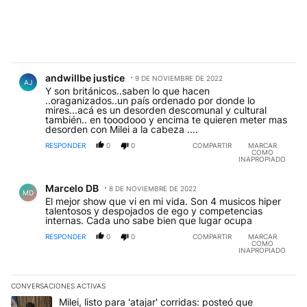
Comentario de andwillbe justice.
andwillbe justice
9 DE NOVIEMBRE DE 2022
AJ
Y son británicos..saben lo que hacen
..oraganizados..un país ordenado por donde lo
mires...acá es un desorden descomunal y cultural
también.. en tooodooo y encima te quieren meter mas
desorden con Milei a la cabeza ....
RESPONDER
0
0
COMPARTIR
MARCAR
COMO
INAPROPIADO
Comentario de Marcelo DB.
Marcelo DB
8 DE NOVIEMBRE DE 2022
MD
El mejor show que vi en mi vida. Son 4 musicos hiper
talentosos y despojados de ego y competencias
internas. Cada uno sabe bien que lugar ocupa
RESPONDER
0
0
COMPARTIR
MARCAR
COMO
INAPROPIADO
CONVERSACIONES ACTIVAS
Este listado muestra los artículos con más comentarios en los últim
Un artículo de tendencia con el título "Milei, listo para 'atajar' c
Milei, listo para 'atajar' corridas: posteó que