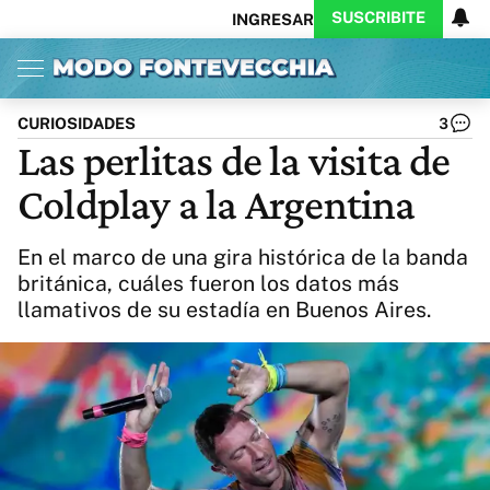
SUSCRIBITE
INGRESAR
Inicio
Ahora
Opinión
Actualidad
Política
Economía
Columnistas
Política
Pymes
Salud
CURIOSIDADES
3
Ciencia
Protagonistas
Tecnología
Las perlitas de la visita de
Cultura
Arte
Educación
Coldplay a la Argentina
Internacional
Clima
Deportes
CARAS
Exitoina
Turismo
En el marco de una gira histórica de la banda
Videos
Córdoba
Reperfilar
británica, cuáles fueron los datos más
Business
Noticias
Caras
llamativos de su estadía en Buenos Aires.
Exitoina
Gaming
Vivo
Diario del Juicio