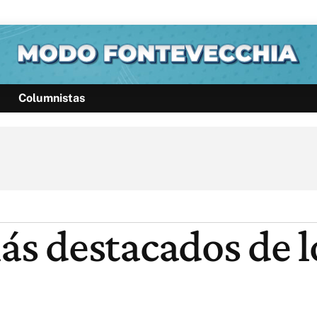
Columnistas
Política
Pymes
Salud
Internacional
Clima
Deportes
Business
Noticias
Caras
s destacados de l