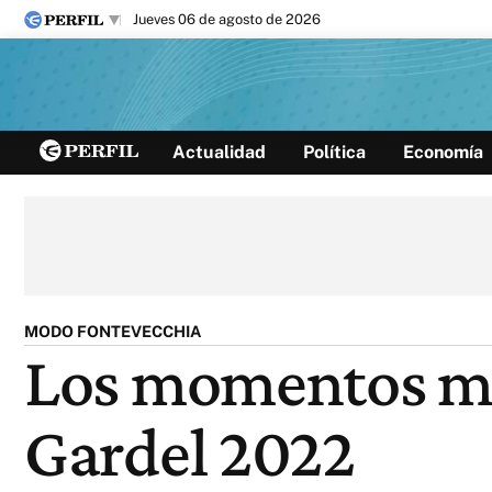
jueves 06 de agosto de 2026
Últimas noticias
Actualidad
Política
Economía
Inicio
Ahora
Opinión
Cultura
Arte
Educación
Videos
Córdoba
Reperfilar
Diario del Juicio
MODO FONTEVECCHIA
Los momentos má
Gardel 2022