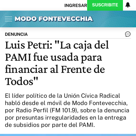
SUSCRIBITE
INGRESAR
Inicio
Ahora
Opinión
Actualidad
Política
Economía
Columnistas
Política
Pymes
Salud
DENUNCIA
Ciencia
Protagonistas
Tecnología
Luis Petri: "La caja del
Cultura
Arte
Educación
PAMI fue usada para
Internacional
Clima
Deportes
CARAS
Exitoina
Turismo
financiar al Frente de
Videos
Córdoba
Reperfilar
Todos"
Business
Noticias
Caras
Exitoina
Gaming
Vivo
El líder político de la Unión Cívica Radical
Diario del Juicio
habló desde el móvil de Modo Fontevecchia,
por Radio Perfil (FM 101.9), sobre la denuncia
por presuntas irregularidades en la entrega
de subsidios por parte del PAMI.