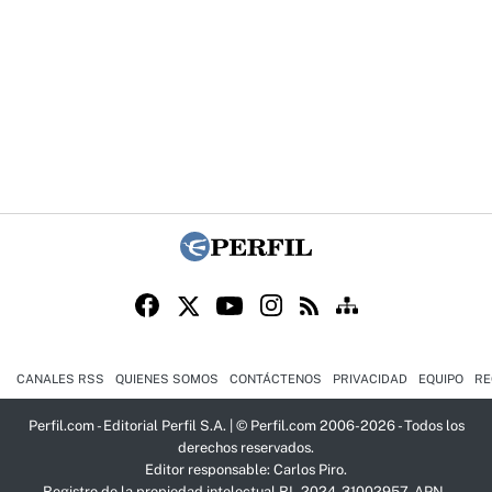
CANALES RSS
QUIENES SOMOS
CONTÁCTENOS
PRIVACIDAD
EQUIPO
RE
Perfil.com - Editorial Perfil S.A.
| © Perfil.com 2006-2026 - Todos los
derechos reservados.
Editor responsable: Carlos Piro.
Registro de la propiedad intelectual RL-2024-31002957-APN-