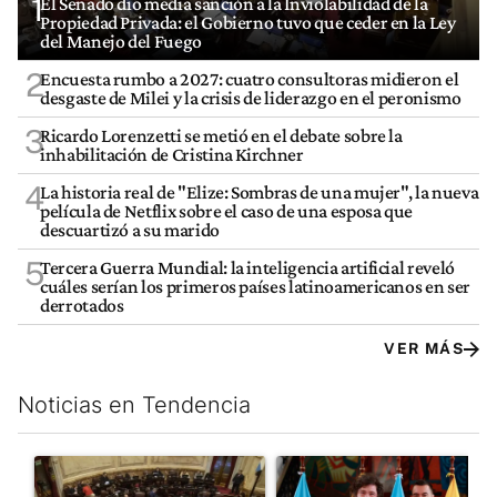
1
El Senado dio media sanción a la Inviolabilidad de la
Propiedad Privada: el Gobierno tuvo que ceder en la Ley
del Manejo del Fuego
2
Encuesta rumbo a 2027: cuatro consultoras midieron el
desgaste de Milei y la crisis de liderazgo en el peronismo
3
Ricardo Lorenzetti se metió en el debate sobre la
inhabilitación de Cristina Kirchner
4
La historia real de "Elize: Sombras de una mujer", la nueva
película de Netflix sobre el caso de una esposa que
descuartizó a su marido
5
Tercera Guerra Mundial: la inteligencia artificial reveló
cuáles serían los primeros países latinoamericanos en ser
derrotados
VER MÁS
Noticias en Tendencia
Este listado muestra los artículos con más comentarios en los últim
Un artículo de tendencia con el título "El Senado dio media san
Un artículo de tendencia con e