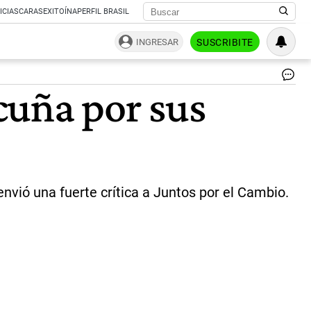
ICIAS
CARAS
EXITOÍNA
PERFIL BRASIL
INGRESAR
SUSCRIBITE
So
cuña por sus
Ac
y
Lu
Vo
|
Ce
Per
envió una fuerte crítica a Juntos por el Cambio.