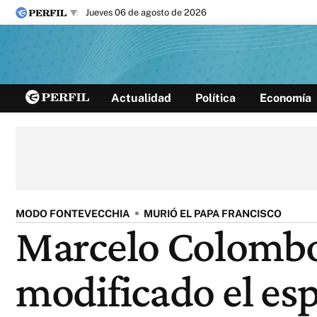
jueves 06 de agosto de 2026
Últimas noticias
Actualidad
Política
Economía
Inicio
Ahora
Opinión
Cultura
Arte
Educación
Videos
Córdoba
Reperfilar
Diario del Juicio
MODO FONTEVECCHIA
MURIÓ EL PAPA FRANCISCO
Marcelo Colombo:
modificado el espí