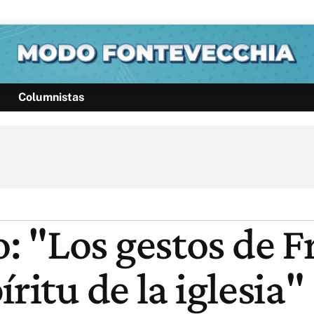
Columnistas
Política
Pymes
Salud
Internacional
Clima
Deportes
Business
Noticias
Caras
 "Los gestos de F
ritu de la iglesia"