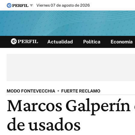
viernes 07 de agosto de 2026
Últimas noticias
Actualidad
Política
Economía
Inicio
Ahora
Opinión
Cultura
Arte
Educación
Videos
Córdoba
Reperfilar
Diario del Juicio
MODO FONTEVECCHIA
FUERTE RECLAMO
Marcos Galperín 
de usados