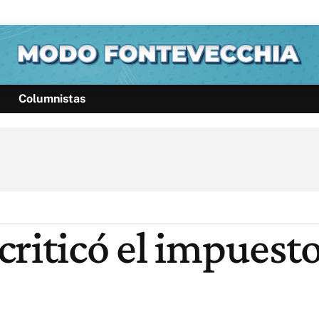
Columnistas
Política
Pymes
Salud
Internacional
Clima
Deportes
Business
Noticias
Caras
criticó el impuest