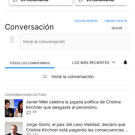
INICIAR SESIÓN
|
CREAR CUENTA
Conversación
SIGA ESTA CO
SEGUIR
LOS MÁS RECIENTES
TODOS LOS COMENTARIOS
Todos los comentarios
Inicie la conversación
CONVERSACIONES ACTIVAS
Este listado muestra los artículos con más comentarios en los últim
Un artículo de tendencia con el título "Javier Milei celebra la jug
Javier Milei celebra la jugada política de Cristina
Kirchner que desgasta al peronismo
65
Un artículo de tendencia con el título "Jorge Gorini, el juez del
Jorge Gorini, el juez del caso Vialidad, declaró que
Cristina Kirchner está pagando las consecuencias de
110