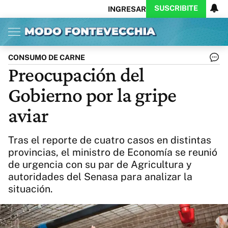
SUSCRIBITE
INGRESAR
Inicio
Ahora
Opinión
Actualidad
Política
Economía
Columnistas
Política
Pymes
Salud
CONSUMO DE CARNE
Ciencia
Protagonistas
Tecnología
Preocupación del
Cultura
Arte
Educación
Gobierno por la gripe
Internacional
Clima
Deportes
CARAS
Exitoina
Turismo
aviar
Videos
Córdoba
Reperfilar
Business
Noticias
Caras
Tras el reporte de cuatro casos en distintas
Exitoina
Gaming
Vivo
provincias, el ministro de Economía se reunió
de urgencia con su par de Agricultura y
Diario del Juicio
autoridades del Senasa para analizar la
situación.