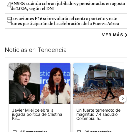
4
ANSES: cuándo cobran jubilados y pensionados en agosto
de 2026, según el DNI
5
Los aviones F 16 sobrevolarán el centro porteño y este
lunes participarán de la celebración de la Fuerza Aérea
VER MÁS
Noticias en Tendencia
Este listado muestra los artículos con más comentarios en los últim
Un artículo de tendencia con el título "Javier Milei celebra la 
Un artículo de tendencia con 
Javier Milei celebra la
Un fuerte terremoto de
jugada política de Cristina
magnitud 7,4 sacudió
Kir...
Colombia: h...
65 comentarios
26 comentarios