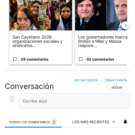
San Cayetano 2026:
Los gobernadores marcan
organizaciones sociales y
límites a Milei y Massa
sindicatos...
reapare...
29 comentarios
92 comentarios
INICIAR SESIÓN
|
CREAR CUENTA
Conversación
SIGA ESTA CO
SEGUIR
LOS MÁS RECIENTES
TODOS LOS COMENTARIOS
2
Todos los comentarios