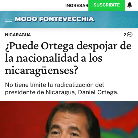
SUSCRIBITE
INGRESAR
Inicio
Ahora
Opinión
Actualidad
Política
Economía
Columnistas
Política
Pymes
Salud
NICARAGUA
2
Ciencia
Protagonistas
Tecnología
¿Puede Ortega despojar de
Cultura
Arte
Educación
la nacionalidad a los
Internacional
Clima
Deportes
CARAS
Exitoina
Turismo
nicaragüenses?
Videos
Córdoba
Reperfilar
Business
Noticias
Caras
No tiene límite la radicalización del
Exitoina
Gaming
Vivo
presidente de Nicaragua, Daniel Ortega.
Diario del Juicio