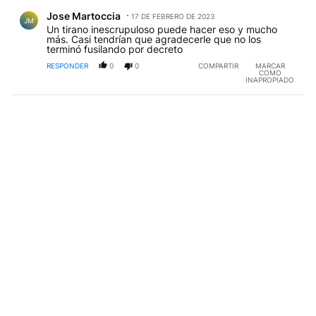
Comentario de Jose Martoccia.
Jose Martoccia
17 DE FEBRERO DE 2023
JM
Un tirano inescrupuloso puede hacer eso y mucho
más. Casi tendrían que agradecerle que no los
terminó fusilando por decreto
RESPONDER
0
0
COMPARTIR
MARCAR
COMO
INAPROPIADO