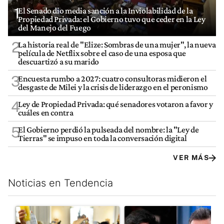
1
El Senado dio media sanción a la Inviolabilidad de la
Propiedad Privada: el Gobierno tuvo que ceder en la Ley
del Manejo del Fuego
2
La historia real de "Elize: Sombras de una mujer", la nueva
película de Netflix sobre el caso de una esposa que
descuartizó a su marido
3
Encuesta rumbo a 2027: cuatro consultoras midieron el
desgaste de Milei y la crisis de liderazgo en el peronismo
4
Ley de Propiedad Privada: qué senadores votaron a favor y
cuáles en contra
5
El Gobierno perdió la pulseada del nombre: la "Ley de
Tierras" se impuso en toda la conversación digital
VER MÁS
Noticias en Tendencia
Este listado muestra los artículos con más comentarios en los últim
Un artículo de tendencia con el título "San Cayetano 2026: orga
Un artículo de tendencia con e