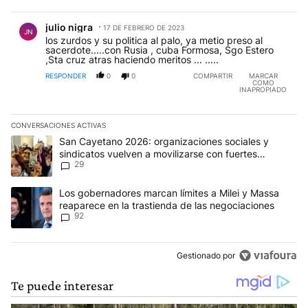
Comentario de julio nigra.
julio nigra
17 DE FEBRERO DE 2023
JN
los zurdos y su politica al palo, ya metio preso al
sacerdote.....con Rusia , cuba Formosa, Sgo Estero
,Sta cruz atras haciendo meritos ... .....
RESPONDER
0
0
COMPARTIR
MARCAR
COMO
INAPROPIADO
CONVERSACIONES ACTIVAS
Este listado muestra los artículos con más comentarios en los últim
Un artículo de tendencia con el título "San Cayetano 2026: organi
San Cayetano 2026: organizaciones sociales y
sindicatos vuelven a movilizarse con fuertes
29
reclamos al Gobierno
Un artículo de tendencia con el título "Los gobernadores marcan l
Los gobernadores marcan límites a Milei y Massa
reaparece en la trastienda de las negociaciones
92
Gestionado por