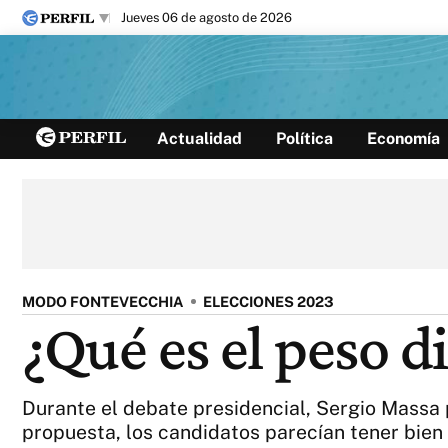
jueves 06 de agosto de 2026
Últimas noticias
Actualidad
Política
Economía
Inicio
Ahora
Opinión
Cultura
Arte
Educación
Videos
Córdoba
Reperfilar
Diario del Juicio
MODO FONTEVECCHIA
ELECCIONES 2023
¿Qué es el peso di
Durante el debate presidencial, Sergio Massa 
propuesta, los candidatos parecían tener bien 