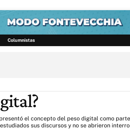
Columnistas
Política
Pymes
Salud
Internacional
Clima
Deportes
Business
Noticias
Caras
gital?
presentó el concepto del peso digital como parte
estudiados sus discursos y no se abrieron interr