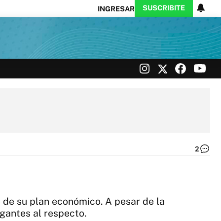
SUSCRIBITE
INGRESAR
Ciencia
Protagonistas
Tecnología
CARAS
Exitoina
Turismo
Exitoina
Gaming
Vivo
2
Se
Ma
|
Té
 de su plan económico. A pesar de la
ogantes al respecto.