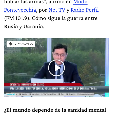
hablar las armas”, afirmó en
Modo
Fontevecchia
, por
Net TV
y
Radio Perfil
(FM 101.9). Cómo sigue la guerra entre
Rusia
y
Ucrania
.
¿El mundo depende de la sanidad mental