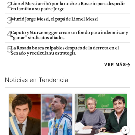
2
Lionel Messi arribó por la noche a Rosario para despedir
en familia a su padre Jorge
3
Murió Jorge Messi, el papá de Lionel Messi
4
Caputo y Sturzenegger crean un fondo para indemnizar y
“ganar” sindicatos aliados
5
La Rosada busca culpables después de la derrota en el
Senado y recalcula su estrategia
VER MÁS
Noticias en Tendencia
Este listado muestra los artículos con más comentarios en los últim
Un artículo de tendencia con el título "Milei despidió a Jorge 
Un artículo de tendencia con 