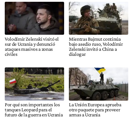
Volodímir Zelenski visitó el
Mientras Bajmut continúa
sur de Ucrania y denunció
bajo asedio ruso, Volodímir
ataques masivos a zonas
Zelenski invitó a China a
civiles
dialogar
Por qué son importantes los
La Unión Europea aprueba
tanques Leopard para el
otro paquete para proveer
futuro de la guerra en Ucrania
armas a Ucrania