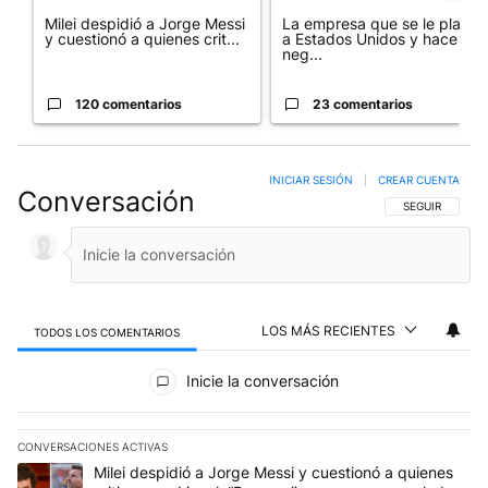
Milei despidió a Jorge Messi
La empresa que se le plantó
y cuestionó a quienes crit...
a Estados Unidos y hace
neg...
120 comentarios
23 comentarios
INICIAR SESIÓN
|
CREAR CUENTA
Conversación
SIGA ESTA CO
SEGUIR
LOS MÁS RECIENTES
TODOS LOS COMENTARIOS
Todos los comentarios
Inicie la conversación
CONVERSACIONES ACTIVAS
Este listado muestra los artículos con más comentarios en los últim
Un artículo de tendencia con el título "Milei despidió a Jorge Mes
Milei despidió a Jorge Messi y cuestionó a quienes