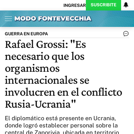
SUSCRIBITE
INGRESAR
Inicio
Ahora
Opinión
Actualidad
Política
Economía
Columnistas
Política
Pymes
Salud
GUERRA EN EUROPA
Ciencia
Protagonistas
Tecnología
Rafael Grossi: "Es
Cultura
Arte
Educación
necesario que los
Internacional
Clima
Deportes
CARAS
Exitoina
Turismo
organismos
Videos
Córdoba
Reperfilar
internacionales se
Business
Noticias
Caras
involucren en el conflicto
Exitoina
Gaming
Vivo
Diario del Juicio
Rusia-Ucrania"
El diplomático está presente en Ucrania,
donde logró establecer personal sobre la
central de Zaporiyia, ubicada en territorio