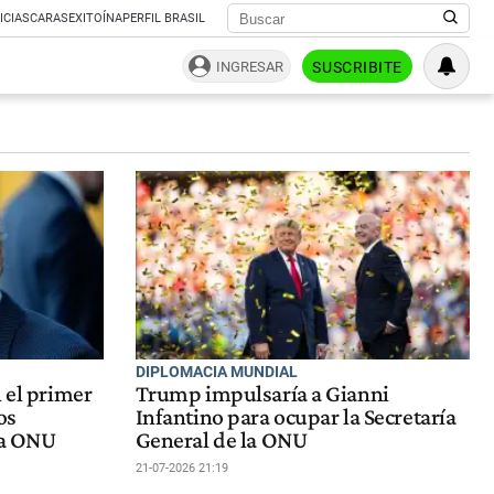
ICIAS
CARAS
EXITOÍNA
PERFIL BRASIL
INGRESAR
SUSCRIBITE
DIPLOMACIA MUNDIAL
 el primer
Trump impulsaría a Gianni
os
Infantino para ocupar la Secretaría
la ONU
General de la ONU
21-07-2026 21:19