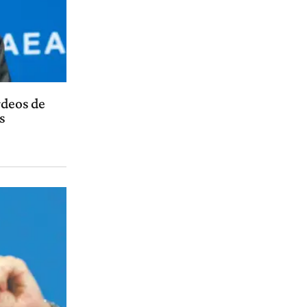
rdeos de
s