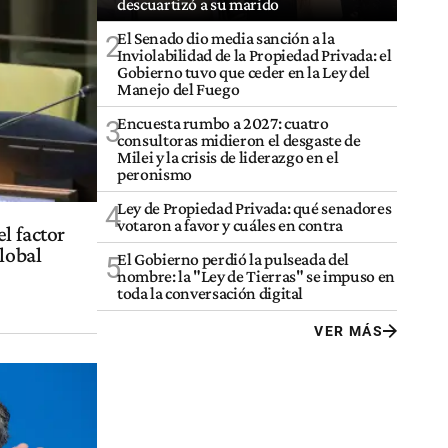
descuartizó a su marido
El Senado dio media sanción a la
2
Inviolabilidad de la Propiedad Privada: el
Gobierno tuvo que ceder en la Ley del
Manejo del Fuego
Encuesta rumbo a 2027: cuatro
3
consultoras midieron el desgaste de
Milei y la crisis de liderazgo en el
peronismo
Ley de Propiedad Privada: qué senadores
4
votaron a favor y cuáles en contra
l factor
lobal
El Gobierno perdió la pulseada del
5
nombre: la "Ley de Tierras" se impuso en
toda la conversación digital
VER MÁS