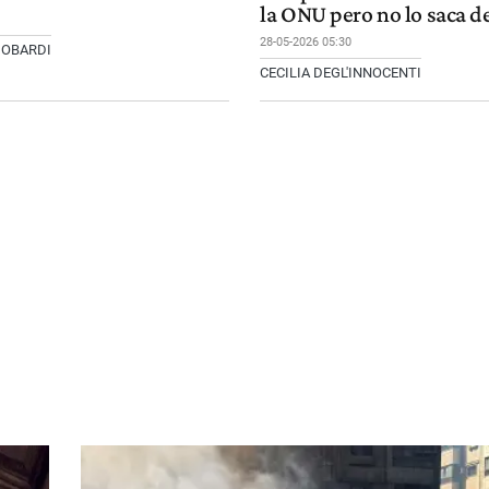
la ONU pero no lo saca d
28-05-2026 05:30
GOBARDI
CECILIA DEGL'INNOCENTI