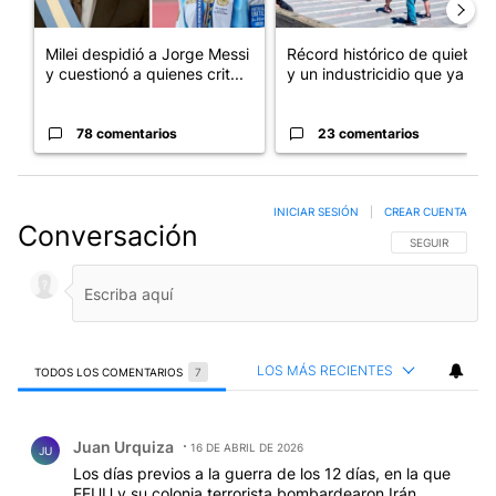
Milei despidió a Jorge Messi
Récord histórico de quiebras
y cuestionó a quienes crit...
y un industricidio que ya ...
78 comentarios
23 comentarios
INICIAR SESIÓN
|
CREAR CUENTA
Conversación
SIGA ESTA CO
SEGUIR
LOS MÁS RECIENTES
TODOS LOS COMENTARIOS
7
Todos los comentarios
Comentario de Juan Urquiza.
Juan Urquiza
16 DE ABRIL DE 2026
JU
Los días previos a la guerra de los 12 días, en la que
EEUU y su colonia terrorista bombardearon Irán