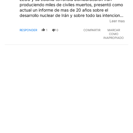
produciendo miles de civiles muertos, presentó como
actual un informe de mas de 20 años sobre el
desarrollo nuclear de Irán y sobre todo las intenciones
de ese desarrollo, lo que dio una justificación para el
Leer mas
accionar de los terroristas sionistas. Después de la
RESPONDER
1
0
COMPARTIR
MARCAR
guerra aclaró que ese informe era de fines de 1998 y
COMO
que en el 2003 Irán había desechado el desarrollo de
INAPROPIADO
armas nucleares. Tiene las manos manchadas de
sangre, es una vergüenza para nuestro país.