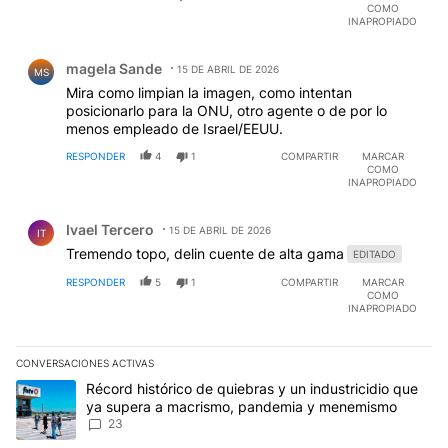
COMO
INAPROPIADO
Comentario de magela Sande.
magela Sande
15 DE ABRIL DE 2026
MS
Mira como limpian la imagen, como intentan
posicionarlo para la ONU, otro agente o de por lo
menos empleado de Israel/EEUU.
RESPONDER
4
1
COMPARTIR
MARCAR
COMO
INAPROPIADO
Comentario de Ivael Tercero.
Ivael Tercero
15 DE ABRIL DE 2026
IT
Tremendo topo, delin cuente de alta gama
EDITADO
RESPONDER
5
1
COMPARTIR
MARCAR
COMO
INAPROPIADO
CONVERSACIONES ACTIVAS
Este listado muestra los artículos con más comentarios en los últim
Un artículo de tendencia con el título "Récord histórico de quie
Récord histórico de quiebras y un industricidio que
ya supera a macrismo, pandemia y menemismo
23