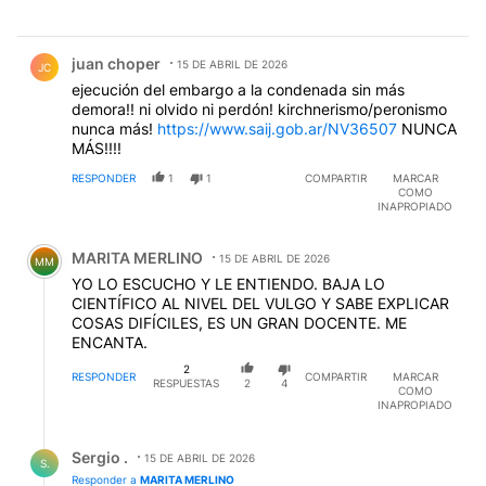
Comentario de juan choper.
juan choper
15 DE ABRIL DE 2026
JC
ejecución del embargo a la condenada sin más
demora!! ni olvido ni perdón! kirchnerismo/peronismo
nunca más!
https://www.saij.gob.ar/NV36507
NUNCA
MÁS!!!!
RESPONDER
1
1
COMPARTIR
MARCAR
COMO
INAPROPIADO
Comentario de MARITA MERLINO.
MARITA MERLINO
15 DE ABRIL DE 2026
MM
YO LO ESCUCHO Y LE ENTIENDO. BAJA LO
CIENTÍFICO AL NIVEL DEL VULGO Y SABE EXPLICAR
COSAS DIFÍCILES, ES UN GRAN DOCENTE. ME
ENCANTA.
2
RESPONDER
COMPARTIR
MARCAR
RESPUESTAS
2
4
COMO
INAPROPIADO
Respuesta de Sergio ..
Sergio .
15 DE ABRIL DE 2026
S.
Responder a
MARITA MERLINO