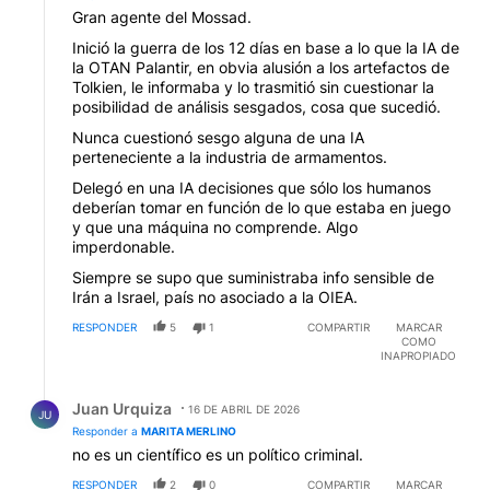
Gran agente del Mossad.
Inició la guerra de los 12 días en base a lo que la IA de
la OTAN Palantir, en obvia alusión a los artefactos de
Tolkien, le informaba y lo trasmitió sin cuestionar la
posibilidad de análisis sesgados, cosa que sucedió.
Nunca cuestionó sesgo alguna de una IA
perteneciente a la industria de armamentos.
Delegó en una IA decisiones que sólo los humanos
deberían tomar en función de lo que estaba en juego
y que una máquina no comprende. Algo
imperdonable.
Siempre se supo que suministraba info sensible de
Irán a Israel, país no asociado a la OIEA.
RESPONDER
5
1
COMPARTIR
MARCAR
COMO
INAPROPIADO
Respuesta de Juan Urquiza.
Juan Urquiza
16 DE ABRIL DE 2026
JU
Responder a
MARITA MERLINO
no es un científico es un político criminal.
RESPONDER
2
0
COMPARTIR
MARCAR