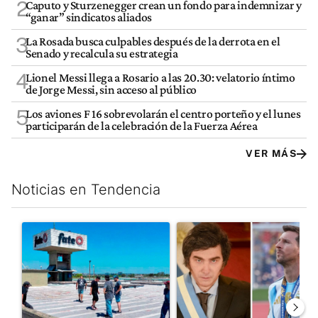
2
Caputo y Sturzenegger crean un fondo para indemnizar y
“ganar” sindicatos aliados
3
La Rosada busca culpables después de la derrota en el
Senado y recalcula su estrategia
4
Lionel Messi llega a Rosario a las 20.30: velatorio íntimo
de Jorge Messi, sin acceso al público
5
Los aviones F 16 sobrevolarán el centro porteño y el lunes
participarán de la celebración de la Fuerza Aérea
VER MÁS
Noticias en Tendencia
Este listado muestra los artículos con más comentarios en los últim
Un artículo de tendencia con el título "Récord histórico de qu
Un artículo de tendencia con e