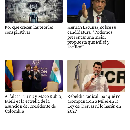
Por qué crecen las teorías
Hernán Lacunza, sobre su
conspirativas
candidatura: “Podemos
presentar una mejor
propuesta que Milei y
Kicillof”
Al faltar Trump y Maco Rubio,
Rebeldía radical: por qué no
Mieli es la estrella de la
acompañaron a Milei en la
asunción del presidente de
Ley de Tierras ni lo harán en
Colombia
2027