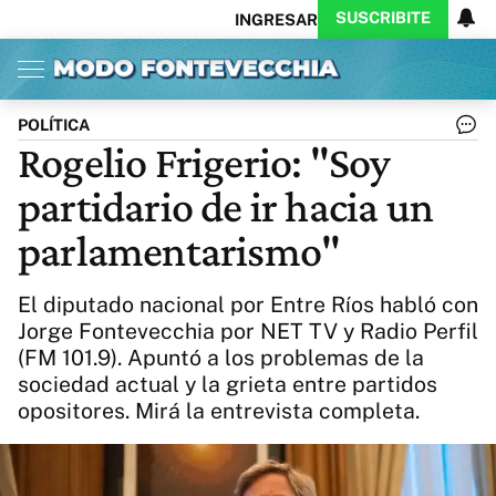
SUSCRIBITE
INGRESAR
Inicio
Ahora
Opinión
Actualidad
Política
Economía
Columnistas
Política
Pymes
Salud
POLÍTICA
Ciencia
Protagonistas
Tecnología
Rogelio Frigerio: "Soy
Cultura
Arte
Educación
partidario de ir hacia un
Internacional
Clima
Deportes
CARAS
Exitoina
Turismo
parlamentarismo"
Videos
Córdoba
Reperfilar
Business
Noticias
Caras
El diputado nacional por Entre Ríos habló con
Exitoina
Gaming
Vivo
Jorge Fontevecchia por NET TV y Radio Perfil
(FM 101.9). Apuntó a los problemas de la
Diario del Juicio
sociedad actual y la grieta entre partidos
opositores. Mirá la entrevista completa.