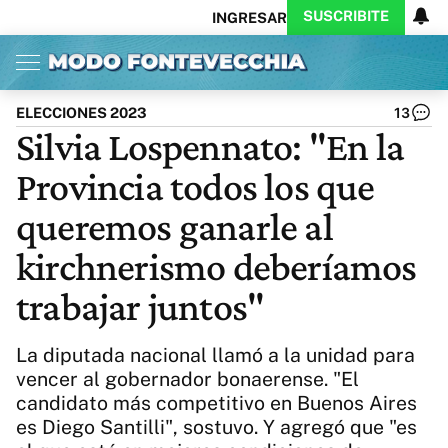
SUSCRIBITE
INGRESAR
Inicio
Ahora
Opinión
Actualidad
Política
Economía
Columnistas
Política
Pymes
Salud
ELECCIONES 2023
13
Ciencia
Protagonistas
Tecnología
Silvia Lospennato: "En la
Cultura
Arte
Educación
Provincia todos los que
Internacional
Clima
Deportes
CARAS
Exitoina
Turismo
queremos ganarle al
Videos
Córdoba
Reperfilar
kirchnerismo deberíamos
Business
Noticias
Caras
trabajar juntos"
Exitoina
Gaming
Vivo
Diario del Juicio
La diputada nacional llamó a la unidad para
vencer al gobernador bonaerense. "El
candidato más competitivo en Buenos Aires
es Diego Santilli", sostuvo. Y agregó que "es