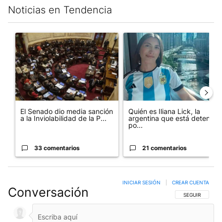
Noticias en Tendencia
Este listado muestra los artículos con más comentarios en los últim
Un artículo de tendencia con el título "El Senado dio media san
Un artículo de tendencia con e
El Senado dio media sanción
Quién es Iliana Lick, la
a la Inviolabilidad de la P...
argentina que está detenida
po...
33 comentarios
21 comentarios
INICIAR SESIÓN
|
CREAR CUENTA
Conversación
SIGA ESTA CO
SEGUIR