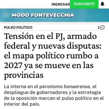
SUSCRIBITE
INGRESAR
Inicio
Ahora
Opinión
Actualidad
Política
Economía
Columnistas
Política
Pymes
Salud
PULSO POLÍTICO
2
Ciencia
Protagonistas
Tecnología
Tensión en el PJ, armado
Cultura
Arte
Educación
federal y nuevas disputas:
Internacional
Clima
Deportes
CARAS
Exitoina
Turismo
el mapa político rumbo a
Videos
Córdoba
Reperfilar
2027 ya se mueve en las
Business
Noticias
Caras
provincias
Exitoina
Gaming
Vivo
Diario del Juicio
La interna en el peronismo bonaerense, el
despliegue de gobernadores y la estrategia
de la oposición marcan el pulso político en el
interior del país.