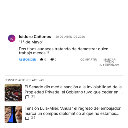
Comentario de Isidoro Cañones.
Isidoro Cañones
29 DE ABRIL DE 2026
IC
"1° de Mayo"
Dos tipos audaces tratando de demostrar quien
trabajó menos!!!
RESPONDER
0
0
COMPARTIR
MARCAR
COMO
INAPROPIADO
CONVERSACIONES ACTIVAS
Este listado muestra los artículos con más comentarios en los últim
Un artículo de tendencia con el título "El Senado dio media sanci
El Senado dio media sanción a la Inviolabilidad de la
Propiedad Privada: el Gobierno tuvo que ceder en la
33
Ley del Manejo del Fuego
Un artículo de tendencia con el título "Tensión Lula-Milei: “Anu
Tensión Lula-Milei: “Anular el regreso del embajador
marca un compás diplomático al que no estamos
34
acostumbrados"