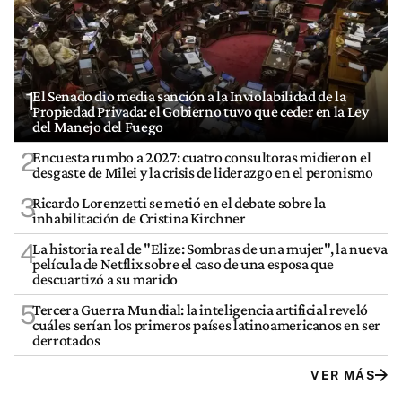
1
El Senado dio media sanción a la Inviolabilidad de la
Propiedad Privada: el Gobierno tuvo que ceder en la Ley
del Manejo del Fuego
2
Encuesta rumbo a 2027: cuatro consultoras midieron el
desgaste de Milei y la crisis de liderazgo en el peronismo
3
Ricardo Lorenzetti se metió en el debate sobre la
inhabilitación de Cristina Kirchner
4
La historia real de "Elize: Sombras de una mujer", la nueva
película de Netflix sobre el caso de una esposa que
descuartizó a su marido
5
Tercera Guerra Mundial: la inteligencia artificial reveló
cuáles serían los primeros países latinoamericanos en ser
derrotados
VER MÁS