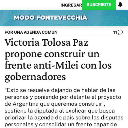
SUSCRIBITE
INGRESAR
Inicio
Ahora
Opinión
Actualidad
Política
Economía
Columnistas
Política
Pymes
Salud
POR UNA AGENDA COMÚN
11
Ciencia
Protagonistas
Tecnología
Victoria Tolosa Paz
Cultura
Arte
Educación
propone construir un
Internacional
Clima
Deportes
CARAS
Exitoina
Turismo
frente anti-Milei con los
Videos
Córdoba
Reperfilar
gobernadores
Business
Noticias
Caras
Exitoina
Gaming
Vivo
“Esto se resuelve dejando de hablar de las
Diario del Juicio
personas y poniendo por delante el proyecto
de Argentina que queremos construir”,
sostiene la diputada al explicar que busca
priorizar la agenda de país sobre las disputas
personales y consolidar un frente capaz de