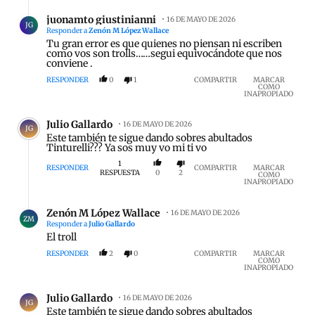
Respuesta de juonamto giustinianni.
juonamto giustinianni
16 DE MAYO DE 2026
JG
Responder a
Zenón M López Wallace
Tu gran error es que quienes no piensan ni escriben
como vos son trolls……segui equivocándote que nos
conviene .
RESPONDER
0
1
COMPARTIR
MARCAR
COMO
INAPROPIADO
Comentario de Julio Gallardo.
Julio Gallardo
16 DE MAYO DE 2026
JG
Este también te sigue dando sobres abultados
Tinturelli??? Ya sos muy vo mi ti vo
1
RESPONDER
COMPARTIR
MARCAR
RESPUESTA
0
2
COMO
INAPROPIADO
Respuesta de Zenón M López Wallace.
Zenón M López Wallace
16 DE MAYO DE 2026
ZM
Responder a
Julio Gallardo
El troll
RESPONDER
2
0
COMPARTIR
MARCAR
COMO
INAPROPIADO
Comentario de Julio Gallardo.
Julio Gallardo
16 DE MAYO DE 2026
JG
Este también te sigue dando sobres abultados