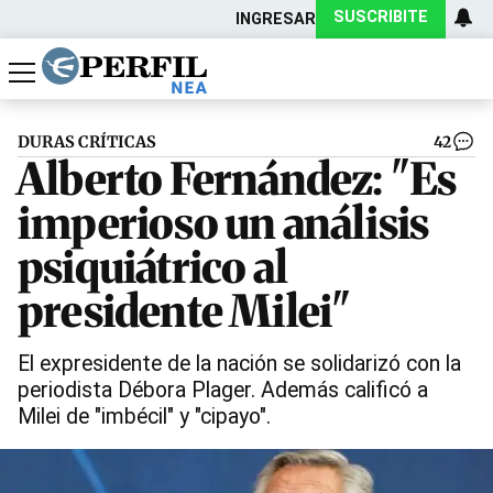
SUSCRIBITE
INGRESAR
Política
Economía
Actualidad
DURAS CRÍTICAS
42
Alberto Fernández: "Es
imperioso un análisis
psiquiátrico al
presidente Milei"
El expresidente de la nación se solidarizó con la
periodista Débora Plager. Además calificó a
Milei de "imbécil" y "cipayo".