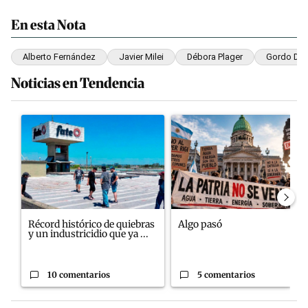
En esta Nota
Alberto Fernández
Javier Milei
Débora Plager
Gordo Da
Noticias en Tendencia
Este listado muestra los artículos con más comentarios en los últim
Un artículo de tendencia con el título "Récord histórico de qu
Un artículo de tendencia con el
Récord histórico de quiebras
Algo pasó
y un industricidio que ya ...
10 comentarios
5 comentarios