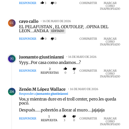
RESPONDER
3
0
COMPARTIR
MARCAR
COMO
INAPROPIADO
Comentario de cayo callo.
cayo callo
16 DE MAYO DE 2026
CC
EL PELAFUSTAN , EL ODUTOLEP, ..OPINA DEL
LEON...ANDAA
EDITADO
RESPONDER
0
2
COMPARTIR
MARCAR
COMO
INAPROPIADO
Comentario de juonamto giustinianni.
juonamto giustinianni
16 DE MAYO DE 2026
JG
Yyyy…Por casa como andamos…?
2
RESPONDER
COMPARTIR
MARCAR
RESPUESTAS
0
2
COMO
INAPROPIADO
Respuesta de Zenón M López Wallace.
Zenón M López Wallace
16 DE MAYO DE 2026
ZM
Responder a
juonamto giustinianni
Vos,y mientras dure en el troll center, pero.les queda
poco.
Después.....pobretón a llorar al muro....jajajaja
1
RESPONDER
COMPARTIR
MARCAR
RESPUESTA
3
0
COMO
INAPROPIADO