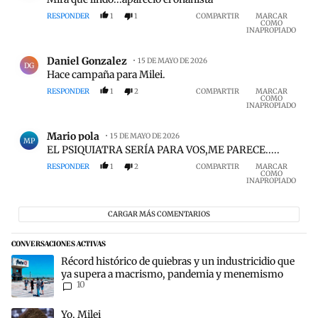
RESPONDER
1
1
COMPARTIR
MARCAR
COMO
INAPROPIADO
Comentario de Daniel Gonzalez.
Daniel Gonzalez
15 DE MAYO DE 2026
DG
Hace campaña para Milei.
RESPONDER
1
2
COMPARTIR
MARCAR
COMO
INAPROPIADO
Comentario de Mario pola.
Mario pola
15 DE MAYO DE 2026
MP
EL PSIQUIATRA SERÍA PARA VOS,ME PARECE.....
RESPONDER
1
2
COMPARTIR
MARCAR
COMO
INAPROPIADO
CARGAR MÁS COMENTARIOS
CONVERSACIONES ACTIVAS
Este listado muestra los artículos con más comentarios en los últim
Un artículo de tendencia con el título "Récord histórico de quieb
Récord histórico de quiebras y un industricidio que
ya supera a macrismo, pandemia y menemismo
10
Un artículo de tendencia con el título "Yo, Milei" con 5 comentarios
Yo, Milei