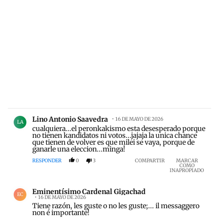
Comentario de Lino Antonio Saavedra.
Lino Antonio Saavedra
16 DE MAYO DE 2026
LA
cualquiera...el peronkakismo esta desesperado porque
no tienen kandidatos ni votos...jajaja la unica chance
que tienen de volver es que milei se vaya, porque de
ganarle una eleccion...minga!
RESPONDER
0
3
COMPARTIR
MARCAR
COMO
INAPROPIADO
Comentario de Eminentísimo Cardenal Gigachad.
Eminentísimo Cardenal Gigachad
EC
16 DE MAYO DE 2026
Tiene razón, les guste o no les guste;... il messaggero
non é importante!