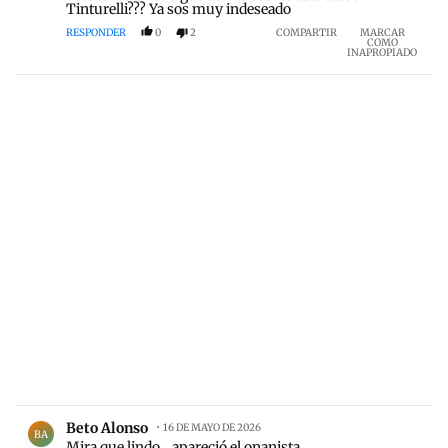
Tinturelli??? Ya sos muy indeseado
RESPONDER
0
2
COMPARTIR
MARCAR
COMO
INAPROPIADO
Comentario de Beto Alonso.
Beto Alonso
16 DE MAYO DE 2026
BA
Mira que lindo...apareció el onanista