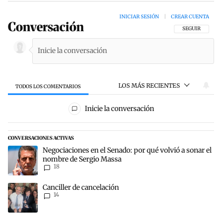
INICIAR SESIÓN
|
CREAR CUENTA
Conversación
SIGA ESTA CON
SEGUIR
LOS MÁS RECIENTES
TODOS LOS COMENTARIOS
Todos los comentarios
Inicie la conversación
CONVERSACIONES ACTIVAS
Este listado muestra los artículos con más comentarios en los últim
Un artículo de tendencia con el título "Negociaciones en el Senado
Negociaciones en el Senado: por qué volvió a sonar el
nombre de Sergio Massa
18
Un artículo de tendencia con el título "Canciller de cancelación" co
Canciller de cancelación
14