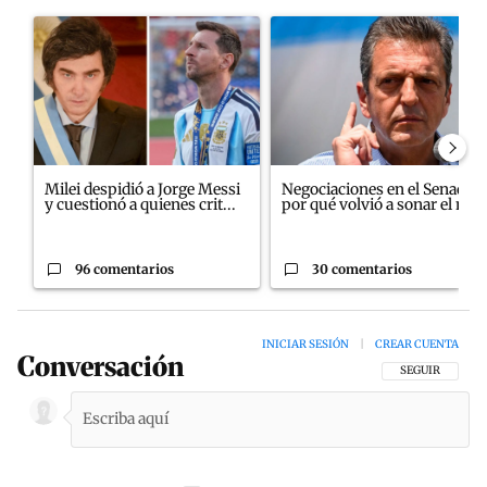
Este listado muestra los artículos con más comentarios en los últim
Un artículo de tendencia con el título "Milei despidió a Jorge M
Un artículo de tendencia con e
Milei despidió a Jorge Messi
Negociaciones en el Senado:
y cuestionó a quienes crit...
por qué volvió a sonar el n...
96 comentarios
30 comentarios
INICIAR SESIÓN
|
CREAR CUENTA
Conversación
SIGA ESTA CON
SEGUIR