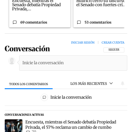
Encuesta, mientras el
Bullrich cerró su discurso en
Senado debatía Propiedad
el Senado con fuertes crí...
Privada,...
69 comentarios
53 comentarios
INICIAR SESIÓN
|
CREAR CUENTA
Conversación
SIGA ESTA CON
SEGUIR
LOS MÁS RECIENTES
TODOS LOS COMENTARIOS
Todos los comentarios
Inicie la conversación
CONVERSACIONES ACTIVAS
Este listado muestra los artículos con más comentarios en los últim
Un artículo de tendencia con el título "Encuesta, mientras el Sen
Encuesta, mientras el Senado debatía Propiedad
Privada, el 57% reclama un cambio de rumbo
70