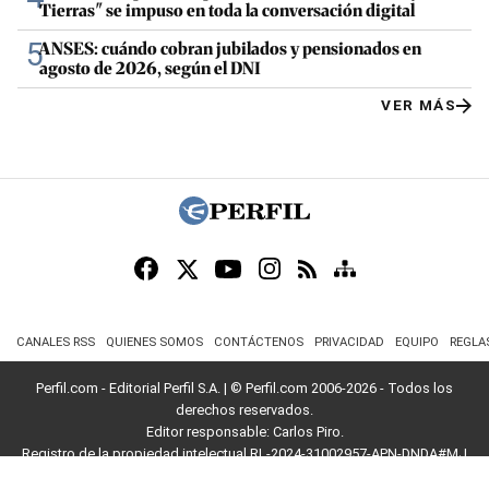
Tierras" se impuso en toda la conversación digital
5
ANSES: cuándo cobran jubilados y pensionados en
agosto de 2026, según el DNI
VER MÁS
CANALES RSS
QUIENES SOMOS
CONTÁCTENOS
PRIVACIDAD
EQUIPO
REGLA
Perfil.com - Editorial Perfil S.A.
| © Perfil.com 2006-2026 - Todos los
derechos reservados.
Editor responsable: Carlos Piro.
Registro de la propiedad intelectual RL-2024-31002957-APN-DNDA#MJ
Dirección:
California 2715
,
C1289ABI
,
CABA, Argentina
| Teléfono:
+54 9 11
3453 4567
| E-mail:
atencion@perfil.com