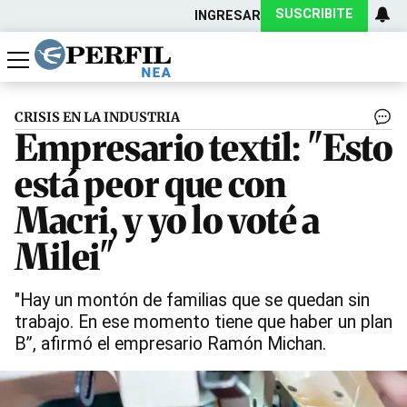
SUSCRIBITE
INGRESAR
Política
Economía
Actualidad
CRISIS EN LA INDUSTRIA
Empresario textil: "Esto
está peor que con
Macri, y yo lo voté a
Milei"
"Hay un montón de familias que se quedan sin
trabajo. En ese momento tiene que haber un plan
B”, afirmó el empresario Ramón Michan.