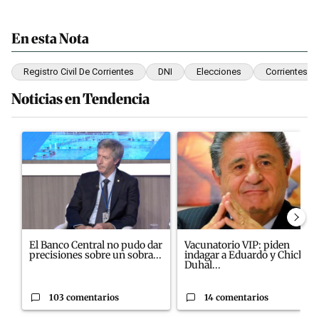
En esta Nota
Registro Civil De Corrientes
DNI
Elecciones
Corrientes
Noticias en Tendencia
Este listado muestra los artículos con más comentarios en los últim
Un artículo de tendencia con el título "El Banco Central no pudo
Un artículo de tendencia con e
El Banco Central no pudo dar
Vacunatorio VIP: piden
precisiones sobre un sobra...
indagar a Eduardo y Chiche
Duhal...
103 comentarios
14 comentarios