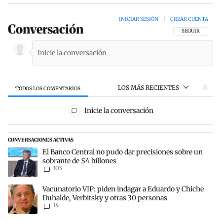
INICIAR SESIÓN
|
CREAR CUENTA
Conversación
SIGA ESTA CON
SEGUIR
LOS MÁS RECIENTES
TODOS LOS COMENTARIOS
Todos los comentarios
Inicie la conversación
CONVERSACIONES ACTIVAS
Este listado muestra los artículos con más comentarios en los últim
Un artículo de tendencia con el título "El Banco Central no pudo da
El Banco Central no pudo dar precisiones sobre un
sobrante de $4 billones
103
Un artículo de tendencia con el título "Vacunatorio VIP: piden ind
Vacunatorio VIP: piden indagar a Eduardo y Chiche
Duhalde, Verbitsky y otras 30 personas
14