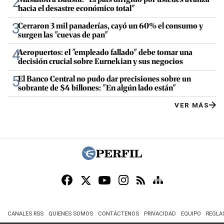
2
hacia el desastre económico total"
3
Cerraron 3 mil panaderías, cayó un 60% el consumo y
surgen las "cuevas de pan"
4
Aeropuertos: el "empleado fallado" debe tomar una
decisión crucial sobre Eurnekian y sus negocios
5
El Banco Central no pudo dar precisiones sobre un
sobrante de $4 billones: "En algún lado están"
VER MÁS
CANALES RSS
QUIENES SOMOS
CONTÁCTENOS
PRIVACIDAD
EQUIPO
REGLA