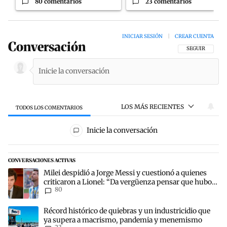
80 comentarios
23 comentarios
INICIAR SESIÓN
|
CREAR CUENTA
Conversación
SIGA ESTA CON
SEGUIR
LOS MÁS RECIENTES
TODOS LOS COMENTARIOS
Todos los comentarios
Inicie la conversación
CONVERSACIONES ACTIVAS
Este listado muestra los artículos con más comentarios en los últim
Un artículo de tendencia con el título "Milei despidió a Jorge Mes
Milei despidió a Jorge Messi y cuestionó a quienes
criticaron a Lionel: “Da vergüenza pensar que hubo
80
anti-Messi”
Un artículo de tendencia con el título "Récord histórico de quie
Récord histórico de quiebras y un industricidio que
ya supera a macrismo, pandemia y menemismo