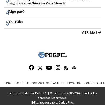
3
negocios con China en Vaca Muerta
4
Algo pasó
5
Yo, Milei
VER MÁS
CANALES RSS
QUIENES SOMOS
CONTÁCTENOS
PRIVACIDAD
EQUIPO
REGLA
Perfil.com - Editorial Perfil S.A.
| © Perfil.com 2006-2026 - Todos los
derechos reservados.
Editor responsable: Carlos Piro.