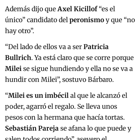
Además dijo que
Axel Kicillof
“es el
único” candidato del
peronismo
y que “no
hay otro”.
“Del lado de ellos va a ser
Patricia
Bullrich
. Ya está claro que se corre porque
Milei
se sigue hundiendo y ella no se va a
hundir con Milei”, sostuvo Bárbaro.
“
Mi
lei
es un imbécil
al que le alcanzó el
poder, agarró el regalo. Se lleva unos
pesos con la hermana que hacía tortas.
Sebastián Pareja
se afana lo que puede y
salen todos corriendo”, asevero el