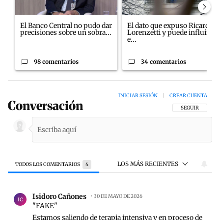
El Banco Central no pudo dar
El dato que expuso Ricardo
precisiones sobre un sobra...
Lorenzetti y puede influir
e...
98 comentarios
34 comentarios
INICIAR SESIÓN
|
CREAR CUENTA
Conversación
SIGA ESTA CON
SEGUIR
LOS MÁS RECIENTES
TODOS LOS COMENTARIOS
4
Todos los comentarios
Comentario de Isidoro Cañones.
Isidoro Cañones
30 DE MAYO DE 2026
IC
"FAKE"
Estamos saliendo de terapia intensiva y en proceso de