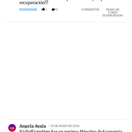
recuperación!!!
RESPONDER
1
0
COMPARTIR
MARCAR
COMO
INAPROPIADO
Comentario de Angela Ayala.
Angela Ayala
30 DE MAYO DE 2026
AA
Kiciloff tambien fue un pesimo Minsitro de Economia