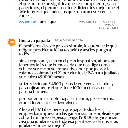
el que no robe no significa que sea competenre, ya lo
padecimos, el peronismo tiene dirigentes mejor que el
.Me interesa que todos los que robaron esten en la
carcel.,
RESPONDER
3
0
COMPARTIR
MARCAR
COMO
INAPROPIADO
Comentario de Gustavo papada.
Gustavo papada
30 DE MAYO DE 2026
GP
El problema de este pais es simple, lo que sucede que
ningun presidente lo ha resuelto y aca los pongo a
todos
sin excepcion. y esta en el peso impostivo, ahora que
tenemos la IA que bueno seria que nos diga como
debiera ser ese peso impositivo. no? porque aca le
estamos cobrando el 21 por ciento de IVA a un jubilado
que cobra 450000 pesos
quiere decir que 94500 pesos le vuelven al estado, y
paradojicamente el que tiene 1000 hectareas en la
pampa humeda
por poner un ejemplo,paga lo mismo, pero con una
gran diferencia se lo devuelven.
Ahora el FMI dice tienen que pagar todos los
empleados impuesto a las ganancias, un empleado que
cobra 3 millones de pesos, paga 350000 de ganancias
casi una jubilacion. si toda esa platita se la damos a los
jubilados no seria mejor?