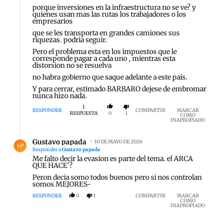
porque inversiones en la infraestructura no se ve? y
quienes usan mas las rutas los trabajadores o los
empresarios
que se les transporta en grandes camiones sus
riquezas. podria seguir.
Pero el problema esta en los impuestos que le
corresponde pagar a cada uno , mientras esta
distorsion no se resuelva
no habra gobierno que saque adelante a este pais.
Y para cerrar, estimado BARBARO dejese de embromar
nunca hizo nada.
1
RESPONDER
COMPARTIR
MARCAR
RESPUESTA
0
1
COMO
INAPROPIADO
Respuesta de Gustavo papada.
Gustavo papada
30 DE MAYO DE 2026
GP
Responder a
Gustavo papada
Me falto decir la evasion es parte del tema. el ARCA
QUE HACE'?
Peron decia somo todos buenos pero si nos controlan
somos MEJORES-
RESPONDER
0
1
COMPARTIR
MARCAR
COMO
INAPROPIADO