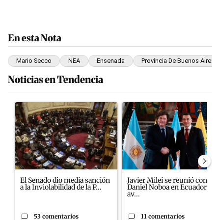
En esta Nota
Mario Secco
NEA
Ensenada
Provincia De Buenos Aires
Noticias en Tendencia
Este listado muestra los artículos con más comentarios en los últim
Un artículo de tendencia con el título "El Senado dio media sanci
Un artículo de tendencia con el
El Senado dio media sanción
Javier Milei se reunió con
a la Inviolabilidad de la P...
Daniel Noboa en Ecuador y
av...
53 comentarios
11 comentarios