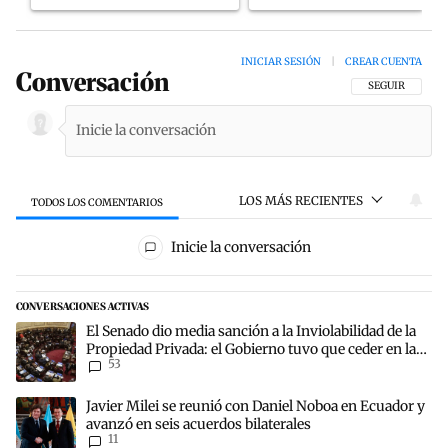
INICIAR SESIÓN
|
CREAR CUENTA
Conversación
SIGA ESTA CON
SEGUIR
LOS MÁS RECIENTES
TODOS LOS COMENTARIOS
Todos los comentarios
Inicie la conversación
CONVERSACIONES ACTIVAS
Este listado muestra los artículos con más comentarios en los últim
Un artículo de tendencia con el título "El Senado dio media sanción
El Senado dio media sanción a la Inviolabilidad de la
Propiedad Privada: el Gobierno tuvo que ceder en la
53
Ley del Manejo del Fuego
Un artículo de tendencia con el título "Javier Milei se reunió con 
Javier Milei se reunió con Daniel Noboa en Ecuador y
avanzó en seis acuerdos bilaterales
11