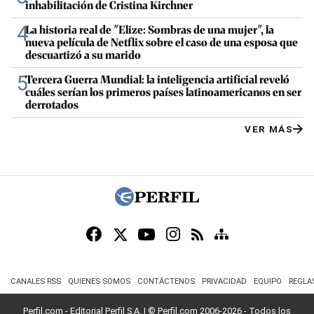
inhabilitación de Cristina Kirchner
4
La historia real de "Elize: Sombras de una mujer", la
nueva película de Netflix sobre el caso de una esposa que
descuartizó a su marido
5
Tercera Guerra Mundial: la inteligencia artificial reveló
cuáles serían los primeros países latinoamericanos en ser
derrotados
VER MÁS
CANALES RSS
QUIENES SOMOS
CONTÁCTENOS
PRIVACIDAD
EQUIPO
REGLA
Perfil.com - Editorial Perfil S.A.
| © Perfil.com 2006-2026 - Todos los