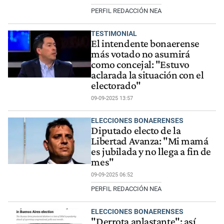
PERFIL REDACCIÓN NEA
TESTIMONIAL
El intendente bonaerense
más votado no asumirá
como concejal: "Estuvo
aclarada la situación con el
electorado"
09-09-2025 13:57
ELECCIONES BONAERENSES
Diputado electo de la
Libertad Avanza: "Mi mamá
es jubilada y no llega a fin de
mes"
09-09-2025 06:52
PERFIL REDACCIÓN NEA
ELECCIONES BONAERENSES
"Derrota aplastante": así