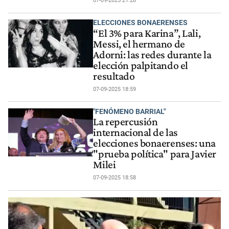
07-09-2025 21:28
ELECCIONES BONAERENSES
“El 3% para Karina”, Lali,
Messi, el hermano de
Adorni: las redes durante la
elección palpitando el
resultado
07-09-2025 18:59
"FENÓMENO BARRIAL"
La repercusión
internacional de las
elecciones bonaerenses: una
"prueba política" para Javier
Milei
07-09-2025 18:58