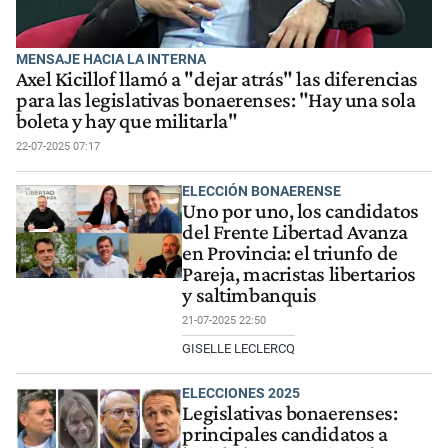
MENSAJE HACIA LA INTERNA
Axel Kicillof llamó a "dejar atrás" las diferencias
para las legislativas bonaerenses: "Hay una sola
boleta y hay que militarla"
22-07-2025 07:17
ELECCIÓN BONAERENSE
Uno por uno, los candidatos
del Frente Libertad Avanza
en Provincia: el triunfo de
Pareja, macristas libertarios
y saltimbanquis
21-07-2025 22:50
GISELLE LECLERCQ
ELECCIONES 2025
Legislativas bonaerenses:
principales candidatos a