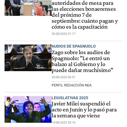
autoridades de mesa para
las elecciones bonaerenses
del próximo 7 de
septiembre: cuánto pagan y
cómo es la capacitación
30-08-2025 01:17
AUDIOS DE SPAGNUOLO
Zago sobre los audios de
Spagnuolo: "Le entró un
balazo al Gobierno y lo
puede dañar muchísimo"
26-08-2025 06:51
PERFIL REDACCIÓN NEA
LEGISLATIVAS 2025
Javier Milei suspendió el
acto en Junín y lo pasó para
la semana que viene
19-08-2025 20:16