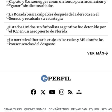
Caputo y Sturzenegger crean un fondo para indemnizar y
2
“ganar” sindicatos aliados
La Rosada busca culpables después de la derrota en el
3
Senado y recalcula su estrategia
Estados Unidos: un futbolista argentino fue detenido por
4
el ICE en un aeropuerto de Florida
La narrativa libertaria cruje en las redes y Milei sufre las
5
consecuencias del desgaste
VER MÁS
CANALES RSS
QUIENES SOMOS
CONTÁCTENOS
PRIVACIDAD
EQUIPO
REGLAS