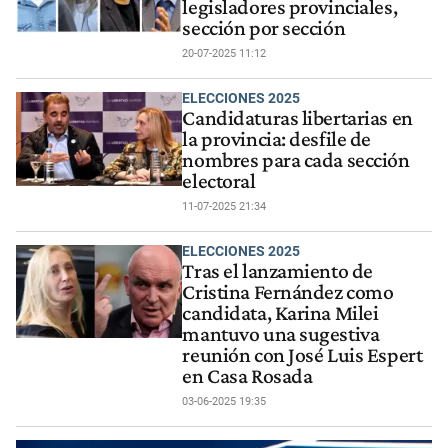
legisladores provinciales,
sección por sección
20-07-2025 11:12
ELECCIONES 2025
Candidaturas libertarias en
la provincia: desfile de
nombres para cada sección
electoral
11-07-2025 21:34
ELECCIONES 2025
Tras el lanzamiento de
Cristina Fernández como
candidata, Karina Milei
mantuvo una sugestiva
reunión con José Luis Espert
en Casa Rosada
03-06-2025 19:35