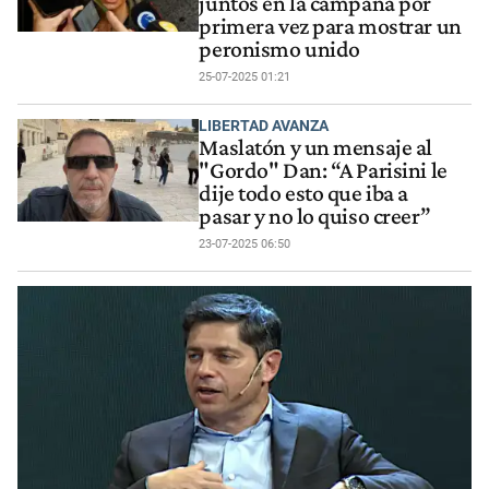
juntos en la campaña por
primera vez para mostrar un
peronismo unido
25-07-2025 01:21
LIBERTAD AVANZA
Maslatón y un mensaje al
"Gordo" Dan: “A Parisini le
dije todo esto que iba a
pasar y no lo quiso creer”
23-07-2025 06:50