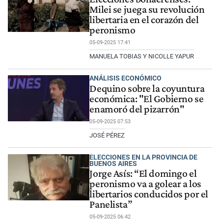
Milei se juega su revolución
libertaria en el corazón del
peronismo
05-09-2025 17:41
MANUELA TOBIAS Y NICOLLE YAPUR
ANÁLISIS ECONÓMICO
Dequino sobre la coyuntura
económica: "El Gobierno se
enamoró del pizarrón"
05-09-2025 07:53
JOSÉ PÉREZ
ELECCIONES EN LA PROVINCIA DE
BUENOS AIRES
Jorge Asís: “El domingo el
peronismo va a golear a los
libertarios conducidos por el
Panelista”
05-09-2025 06:42