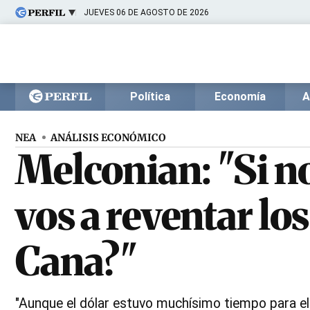
JUEVES 06 DE AGOSTO DE 2026
Últimas noticias
Inicio
Ahora
Opinión
Cultura
Arte
Educación
Política
Economía
A
Videos
Córdoba
Reperfilar
Diario del Juicio
NEA
ANÁLISIS ECONÓMICO
Melconian: "Si no
vos a reventar lo
Cana?"
"Aunque el dólar estuvo muchísimo tiempo para e