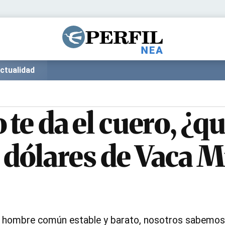
Política
Pymes
Salud
Internacional
Clima
Deportes
ctualidad
Business
Noticias
Caras
 te da el cuero, ¿q
s dólares de Vaca 
l hombre común estable y barato, nosotros sabemos 