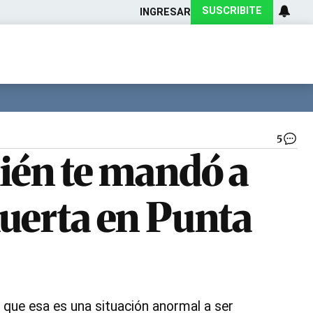
SUSCRIBITE
INGRESAR
Ciencia
Protagonistas
Tecnología
CARAS
Exitoina
Turismo
Exitoina
Gaming
Vivo
5
Car
uién te mandó a
Me
en
ID
Muerta en Punta
|
Gt
ID
que esa es una situación anormal a ser