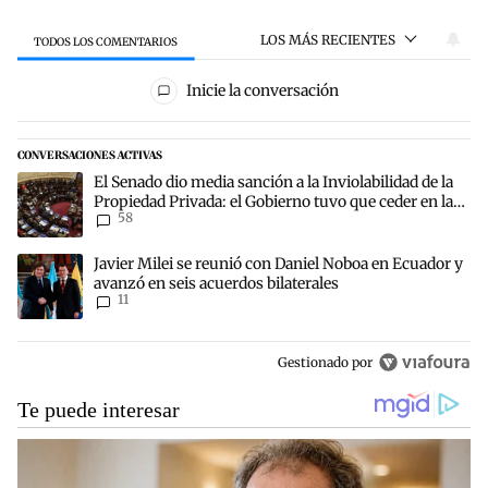
LOS MÁS RECIENTES
TODOS LOS COMENTARIOS
Todos los comentarios
Inicie la conversación
CONVERSACIONES ACTIVAS
Este listado muestra los artículos con más comentarios en los últim
Un artículo de tendencia con el título "El Senado dio media sanción
El Senado dio media sanción a la Inviolabilidad de la
Propiedad Privada: el Gobierno tuvo que ceder en la
58
Ley del Manejo del Fuego
Un artículo de tendencia con el título "Javier Milei se reunió con 
Javier Milei se reunió con Daniel Noboa en Ecuador y
avanzó en seis acuerdos bilaterales
11
Gestionado por