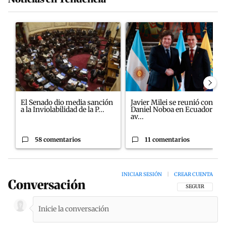
Este listado muestra los artículos con más comentarios en los últim
Un artículo de tendencia con el título "El Senado dio media sanci
Un artículo de tendencia con el
El Senado dio media sanción
Javier Milei se reunió con
a la Inviolabilidad de la P...
Daniel Noboa en Ecuador y
av...
58 comentarios
11 comentarios
INICIAR SESIÓN
|
CREAR CUENTA
Conversación
SIGA ESTA CON
SEGUIR