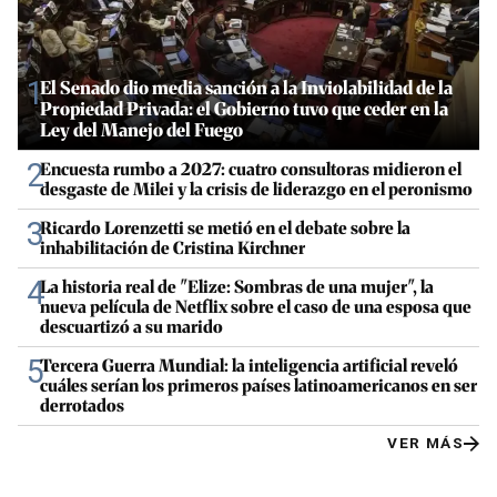
1
El Senado dio media sanción a la Inviolabilidad de la
Propiedad Privada: el Gobierno tuvo que ceder en la
Ley del Manejo del Fuego
2
Encuesta rumbo a 2027: cuatro consultoras midieron el
desgaste de Milei y la crisis de liderazgo en el peronismo
3
Ricardo Lorenzetti se metió en el debate sobre la
inhabilitación de Cristina Kirchner
4
La historia real de "Elize: Sombras de una mujer", la
nueva película de Netflix sobre el caso de una esposa que
descuartizó a su marido
5
Tercera Guerra Mundial: la inteligencia artificial reveló
cuáles serían los primeros países latinoamericanos en ser
derrotados
VER MÁS