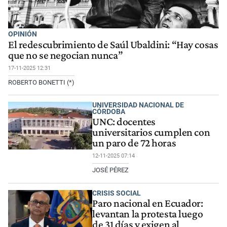
OPINIÓN
El redescubrimiento de Saúl Ubaldini: “Hay cosas
que no se negocian nunca”
17-11-2025 12:31
ROBERTO BONETTI (*)
UNIVERSIDAD NACIONAL DE
CÓRDOBA
UNC: docentes
universitarios cumplen con
un paro de 72 horas
12-11-2025 07:14
JOSÉ PÉREZ
CRISIS SOCIAL
Paro nacional en Ecuador:
levantan la protesta luego
de 31 días y exigen al