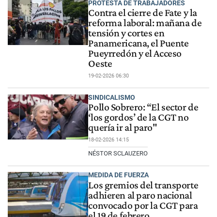
PROTESTA DE TRABAJADORES
Contra el cierre de Fate y la
reforma laboral: mañana de
tensión y cortes en
Panamericana, el Puente
Pueyrredón y el Acceso
Oeste
19-02-2026 06:30
SINDICALISMO
Pollo Sobrero: “El sector de
‘los gordos’ de la CGT no
quería ir al paro"
18-02-2026 14:15
NÉSTOR SCLAUZERO
MEDIDA DE FUERZA
Los gremios del transporte
adhieren al paro nacional
convocado por la CGT para
el 19 de febrero