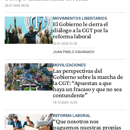
28-01-2026 08:30
MOVIMIENTOS LIBERTARIOS
El Gobierno le cierra el
diálogo a la CGT por la
reforma laboral
22-01-2026 01:30
JUAN PABLO KAVANAGH
MOVILIZACIONES
Las perspectivas del
Gobierno sobre la marcha de
la CGT: “Apuestan a que
haya un fracaso y que no sea
contundente”
18-12-2025 16:03
REFORMA LABORAL
“Que nosotros nos
paguemos nuestras propias