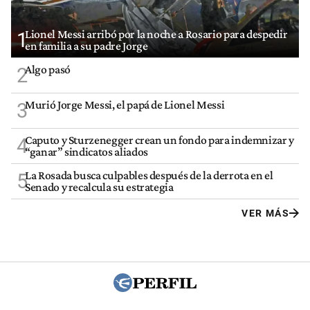
Lionel Messi arribó por la noche a Rosario para despedir
1
en familia a su padre Jorge
Algo pasó
2
Murió Jorge Messi, el papá de Lionel Messi
3
Caputo y Sturzenegger crean un fondo para indemnizar y
4
“ganar” sindicatos aliados
La Rosada busca culpables después de la derrota en el
5
Senado y recalcula su estrategia
VER MÁS