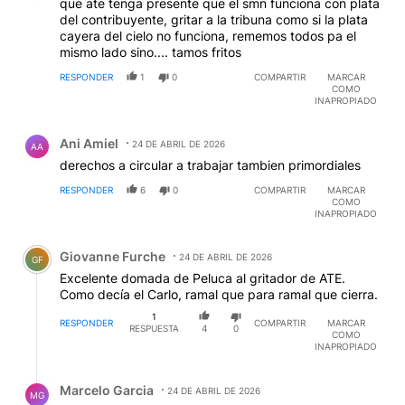
que ate tenga presente que el smn funciona con plata
del contribuyente, gritar a la tribuna como si la plata
cayera del cielo no funciona, rememos todos pa el
mismo lado sino.... tamos fritos
RESPONDER
1
0
COMPARTIR
MARCAR
COMO
INAPROPIADO
Comentario de Ani Amiel.
Ani Amiel
24 DE ABRIL DE 2026
AA
derechos a circular a trabajar tambien primordiales
RESPONDER
6
0
COMPARTIR
MARCAR
COMO
INAPROPIADO
Comentario de Giovanne Furche.
Giovanne Furche
24 DE ABRIL DE 2026
GF
Excelente domada de Peluca al gritador de ATE.
Como decía el Carlo, ramal que para ramal que cierra.
1
RESPONDER
COMPARTIR
MARCAR
RESPUESTA
4
0
COMO
INAPROPIADO
Respuesta de Marcelo Garcia.
Marcelo Garcia
24 DE ABRIL DE 2026
MG