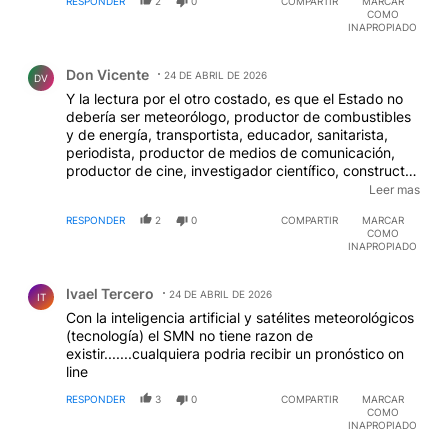
RESPONDER
2
0
COMPARTIR
MARCAR
COMO
INAPROPIADO
Comentario de Don Vicente.
Don Vicente
24 DE ABRIL DE 2026
DV
Y la lectura por el otro costado, es que el Estado no
debería ser meteorólogo, productor de combustibles
y de energía, transportista, educador, sanitarista,
periodista, productor de medios de comunicación,
productor de cine, investigador científico, constructor
de obras públicas de todo tipo. El Estado elefante ha
Leer mas
absorbido todas las actividades privadas posibles,
RESPONDER
2
0
COMPARTIR
MARCAR
haciéndose empresario. Esto, manejado por los
COMO
políticos corruptos de turno, hizo ineficientes y
INAPROPIADO
sobrepobladas las reparticiones. El costo de eso
Comentario de Ivael Tercero.
siempre lo pagó el pueblo. Como dije antes, es
Ivael Tercero
lamentable por las personas y las familias, pero en
24 DE ABRIL DE 2026
IT
todo caso entonces, TODOS tenemos derechos a ser
Con la inteligencia artificial y satélites meteorológicos
empleados por el Estado, y sabemos que eso no es
(tecnología) el SMN no tiene razon de
así. Más del 50% de los trabajadores están desde
existir.......cualquiera podria recibir un pronóstico on
hace décadas, en la informalidad, en negro. Eso no le
line
importó a ningún gobierno, a ninguna entidad
RESPONDER
3
0
COMPARTIR
MARCAR
representativa de los trabajadores (porque no aportan
COMO
cuota) Los trabajadores de estado siempre fueron
INAPROPIADO
VIP, con todísimos los derechos que TODOS