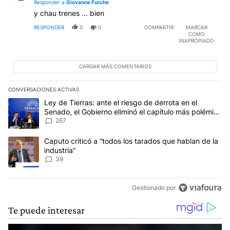
Responder a
Giovanne Furche
y chau trenes ... bien
RESPONDER
0
0
COMPARTIR
MARCAR
COMO
INAPROPIADO
CARGAR MÁS COMENTARIOS
CONVERSACIONES ACTIVAS
Este listado muestra los artículos con más comentarios en los últim
Un artículo de tendencia con el título "Ley de Tierras: ante el ri
Ley de Tierras: ante el riesgo de derrota en el
Senado, el Gobierno eliminó el capítulo más polémico
del proyecto
267
Un artículo de tendencia con el título "Caputo criticó a “todos los
Caputo criticó a “todos los tarados que hablan de la
industria"
39
Gestionado por