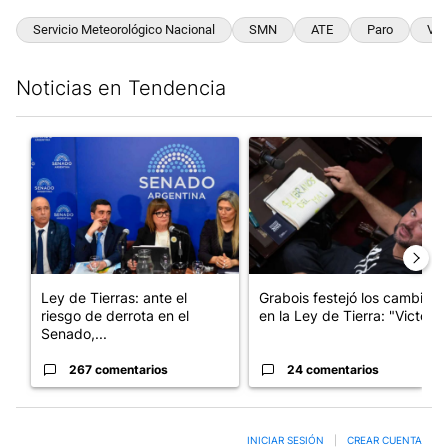
Servicio Meteorológico Nacional
SMN
ATE
Paro
Vue
Noticias en Tendencia
Este listado muestra los artículos con más comentarios en los últim
Un artículo de tendencia con el título "Ley de Tierras: ante el 
Un artículo de tendencia con e
Ley de Tierras: ante el
Grabois festejó los cambios
riesgo de derrota en el
en la Ley de Tierra: "Victo...
Senado,...
267 comentarios
24 comentarios
INICIAR SESIÓN
|
CREAR CUENTA