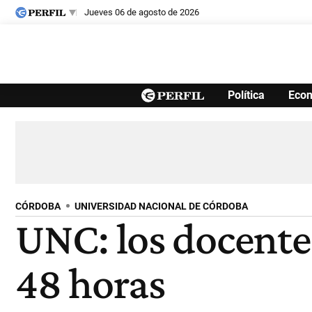
jueves 06 de agosto de 2026
Últimas noticias
Política
Eco
Inicio
Ahora
Opinión
Cultura
Arte
Educación
Videos
Córdoba
Reperfilar
Diario del Juicio
CÓRDOBA
UNIVERSIDAD NACIONAL DE CÓRDOBA
UNC: los docente
48 horas