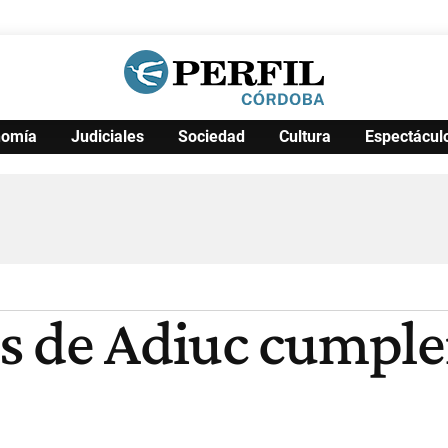
nomía
Judiciales
Sociedad
Cultura
Espectácul
Política
Pymes
Salud
Internacional
Clima
Deportes
Business
Noticias
Caras
s de Adiuc cumple