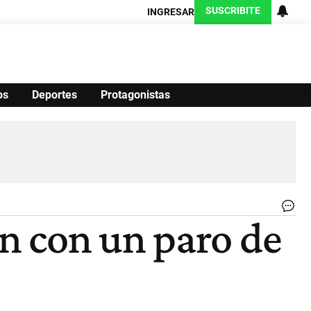
SUSCRIBITE
INGRESAR
os
Deportes
Protagonistas
Ciencia
Protagonistas
Tecnología
CARAS
Exitoina
Turismo
Exitoina
Gaming
Vivo
UN
n con un paro de
NA
DE
CÓ
|
UN