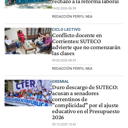
rechazo a la reforma laboral
19-02-2026 06:59
REDACCIÓN PERFIL NEA
CICLO LECTIVO
Conflicto docente en
Corrientes: SUTECO
advierte que no comenzarán
las clases
09-02-2026 08:33
REDACCIÓN PERFIL NEA
GREMIAL
Duro descargo de SUTECO:
acusan a senadores
correntinos de
"complicidad" por el ajuste
educativo en el Presupuesto
2026
29-12-2025 10:42