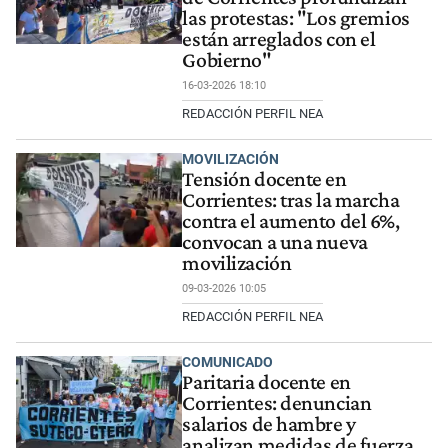
las protestas: "Los gremios
están arreglados con el
Gobierno"
16-03-2026 18:10
REDACCIÓN PERFIL NEA
MOVILIZACIÓN
Tensión docente en
Corrientes: tras la marcha
contra el aumento del 6%,
convocan a una nueva
movilización
09-03-2026 10:05
REDACCIÓN PERFIL NEA
COMUNICADO
Paritaria docente en
Corrientes: denuncian
salarios de hambre y
analizan medidas de fuerza