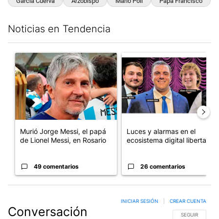
García Cuerva
Arzobispo
Mario Poli
Papa Francisco
Noticias en Tendencia
Este listado muestra los artículos con más comentarios en los últim
Un artículo de tendencia con el título "Murió Jorge Messi, el pa
Un artículo de tendencia con el
Murió Jorge Messi, el papá
Luces y alarmas en el
de Lionel Messi, en Rosario
ecosistema digital libertario
49 comentarios
26 comentarios
INICIAR SESIÓN
|
CREAR CUENTA
Conversación
SIGA ESTA CO
SEGUIR