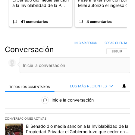
a la Inviolabilidad de la P...
Milei autorizó el ingreso d...
41 comentarios
4 comentarios
INICIAR SESIÓN
|
CREAR CUENTA
Conversación
SIGA ESTA CO
SEGUIR
LOS MÁS RECIENTES
TODOS LOS COMENTARIOS
Todos los comentarios
Inicie la conversación
CONVERSACIONES ACTIVAS
Este listado muestra los artículos con más comentarios en los últim
Un artículo de tendencia con el título "El Senado dio media sanció
El Senado dio media sanción a la Inviolabilidad de la
Propiedad Privada: el Gobierno tuvo que ceder en la