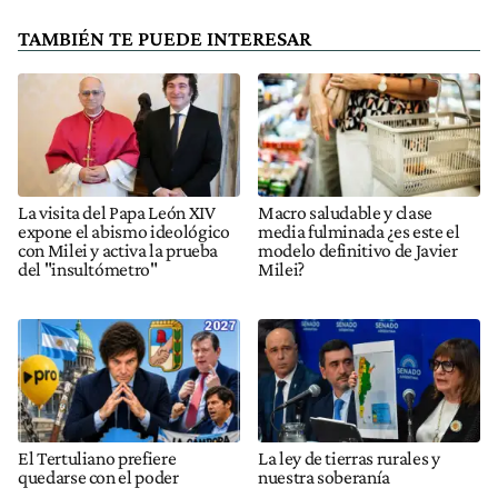
TAMBIÉN TE PUEDE INTERESAR
La visita del Papa León XIV
Macro saludable y clase
expone el abismo ideológico
media fulminada ¿es este el
con Milei y activa la prueba
modelo definitivo de Javier
del "insultómetro"
Milei?
El Tertuliano prefiere
La ley de tierras rurales y
quedarse con el poder
nuestra soberanía