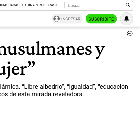
ICIAS
CARAS
EXITOÍNA
PERFIL BRASIL
INGRESAR
SUSCRIBITE
El
 musulmanes y
co
y
la
ujer”
muj
|
Sh
ámica. “Libre albedrío”, “igualdad”, “educación
picos de esta mirada reveladora.